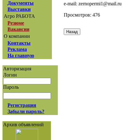
Документы
e-mail: zernopermi1@mail.ru
Выставки
Просмотров: 476
Агро РАБОТА
Резюме
Вакансии
О компании
Контакты
Реклама
На главную
Авторизация
Логин
Пароль
Регистрация
Забыли пароль?
Архив объявлений