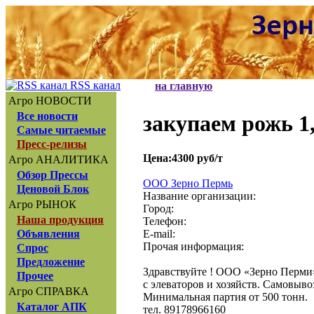
RSS канал
на главную
Агро НОВОСТИ
Все новости
закупаем рожь 1,
Самые читаемые
Пресс-релизы
Цена:4300 руб/т
Агро АНАЛИТИКА
Обзор Прессы
ООО Зерно Пермь
Ценовой Блок
Название организации:
Агро РЫНОК
Город:
Наша продукция
Телефон:
E-mail:
Объявления
Прочая информация:
Спрос
Предложение
Здравствуйте ! ООО «Зерно Перми» 
Прочее
с элеваторов и хозяйств. Самовыво
Агро СПРАВКА
Минимальная партия от 500 тонн.
Каталог АПК
тел. 89178966160