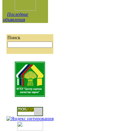
Последние
объявления
Поиск