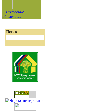
Последние
объявления
Поиск