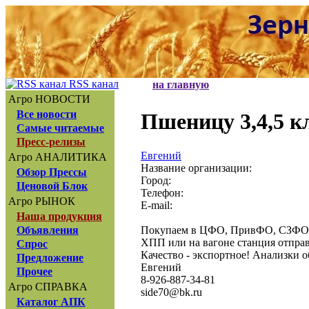
RSS канал
на главную
Агро НОВОСТИ
Все новости
Пшеницу 3,4,5 к
Самые читаемые
Пресс-релизы
Евгений
Агро АНАЛИТИКА
Название организации:
Обзор Прессы
Город:
Ценовой Блок
Телефон:
Агро РЫНОК
E-mail:
Наша продукция
Покупаем в ЦФО, ПривФО, СЗФО, 
Объявления
ХПП или на вагоне станция отпра
Спрос
Качество - экспортное! Анализки о
Предложение
Евгений
Прочее
8-926-887-34-81
Агро СПРАВКА
side70@bk.ru
Каталог АПК