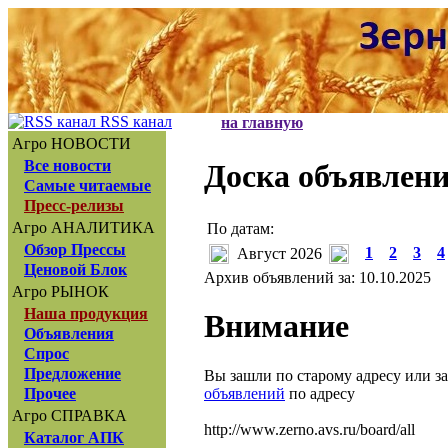
RSS канал
на главную
Агро НОВОСТИ
Все новости
Доска объявлен
Самые читаемые
Пресс-релизы
Агро АНАЛИТИКА
По датам:
Обзор Прессы
1
2
3
4
Август 2026
Ценовой Блок
Архив объявлений за: 10.10.2025
Агро РЫНОК
Наша продукция
Внимание
Объявления
Спрос
Предложение
Вы зашли по старому адресу или з
объявлений
по адресу
Прочее
Агро СПРАВКА
http://www.zerno.avs.ru/board/all
Каталог АПК