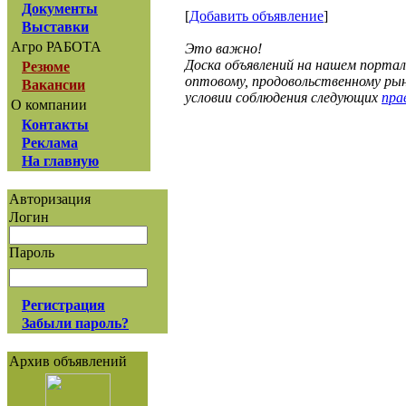
Документы
[
Добавить объявление
]
Выставки
Агро РАБОТА
Это важно!
Доска объявлений на нашем порта
Резюме
оптовому, продовольственному рын
Вакансии
условии соблюдения следующих
прав
О компании
Контакты
Реклама
На главную
Авторизация
Логин
Пароль
Регистрация
Забыли пароль?
Архив объявлений