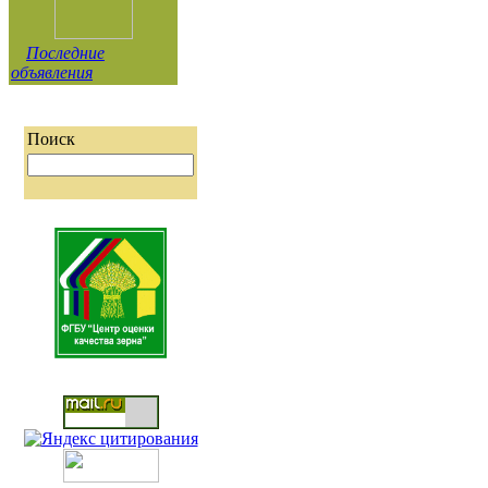
Последние
объявления
Поиск