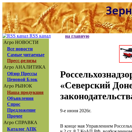
RSS канал
на главную
Агро НОВОСТИ
Все новости
Самые читаемые
Пресс-релизы
Агро АНАЛИТИКА
Россельхознадз
Обзор Прессы
Ценовой Блок
«Северский Доне
Агро РЫНОК
Наша продукция
законодательств
Объявления
Спрос
Предложение
9-е июня 2026г.
Прочее
Агро СПРАВКА
В конце мая Управлением Россель
Каталог АПК
ч.2 ст. 8.7 КоАП РФ, возбужденн