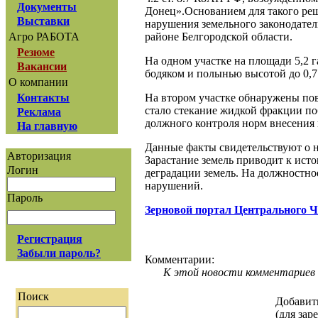
Документы
Донец».Основанием для такого реш
Выставки
нарушения земельного законодател
районе Белгородской области.
Агро РАБОТА
Резюме
На одном участке на площади 5,2 
Вакансии
бодяком и полынью высотой до 0,7
О компании
На втором участке обнаружены по
Контакты
стало стекание жидкой фракции п
Реклама
должного контроля норм внесения
На главную
Данные факты свидетельствуют о 
Авторизация
Зарастание земель приводит к ист
Логин
деградации земель. На должностн
нарушений.
Пароль
Зерновой портал Центрального 
Регистрация
Забыли пароль?
Комментарии:
К этой новости комментариев 
Поиск
Добавит
(для зар