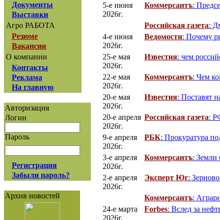
Документы
5-е июня
Коммерсантъ
: Предс
2026г.
Выставки
Российская газета
: Д
Агро РАБОТА
Резюме
4-е июня
Ведомости
: Почему р
2026г.
Вакансии
25-е мая
Известия
: чем россий
О компании
2026г.
Контакты
22-е мая
Коммерсантъ
: Чем к
Реклама
2026г.
На главную
20-е мая
Известия
: Поставят н
2026г.
Авторизация
20-е апреля
Российская газета
: Р
Логин
2026г.
Пароль
9-е апреля
РБК
: Прокуратура по
2026г.
3-е апреля
Коммерсантъ
: Земли
Регистрация
2026г.
Забыли пароль?
2-е апреля
Эксперт Юг
: Зернов
2026г.
Архив новостей
Коммерсантъ
: Аграр
24-е марта
Forbes
: Вслед за неф
2026г.