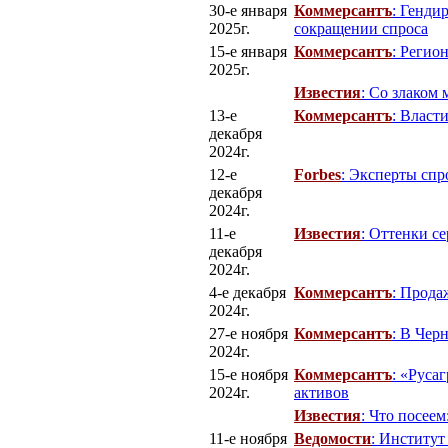
30-е января
Коммерсантъ
: Генди
2025г.
сокращении спроса
15-е января
Коммерсантъ
: Регио
2025г.
Известия
: Со злаком
13-е
Коммерсантъ
: Власт
декабря
2024г.
12-е
Forbes
: Эксперты спр
декабря
2024г.
11-е
Известия
: Оттенки с
декабря
2024г.
4-е декабря
Коммерсантъ
: Прода
2024г.
27-е ноября
Коммерсантъ
: В Чер
2024г.
15-е ноября
Коммерсантъ
: «Руса
2024г.
активов
Известия
: Что посее
11-е ноября
Ведомости
: Институт