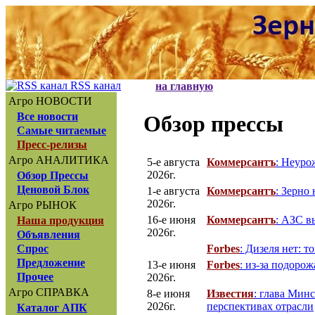
RSS канал
на главную
Агро НОВОСТИ
Все новости
Обзор прессы
Самые читаемые
Пресс-релизы
Агро АНАЛИТИКА
5-е августа
Коммерсантъ
: Неуро
2026г.
Обзор Прессы
Ценовой Блок
1-е августа
Коммерсантъ
: Зерно 
2026г.
Агро РЫНОК
16-е июня
Коммерсантъ
: АЗС в
Наша продукция
2026г.
Объявления
Forbes
: Дизеля нет: 
Спрос
Предложение
13-е июня
Forbes
: из-за подоро
Прочее
2026г.
Агро СПРАВКА
8-е июня
Известия
: глава Мин
2026г.
перспективах отрасли
Каталог АПК