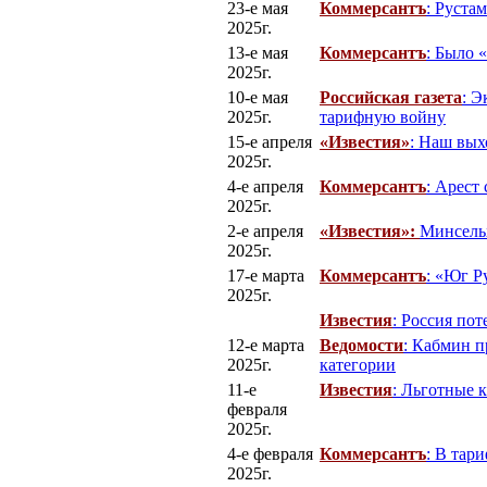
23-е мая
Коммерсантъ
: Руста
2025г.
13-е мая
Коммерсантъ
: Было 
2025г.
10-е мая
Российская газета
: Э
2025г.
тарифную войну
15-е апреля
«Известия»
: Наш вых
2025г.
4-е апреля
Коммерсантъ
: Арест
2025г.
2-е апреля
«Известия»:
Минсельх
2025г.
17-е марта
Коммерсантъ
: «Юг Р
2025г.
Известия
: Россия по
12-е марта
Ведомости
: Кабмин п
2025г.
категории
11-е
Известия
: Льготные 
февраля
2025г.
4-е февраля
Коммерсантъ
: В тар
2025г.