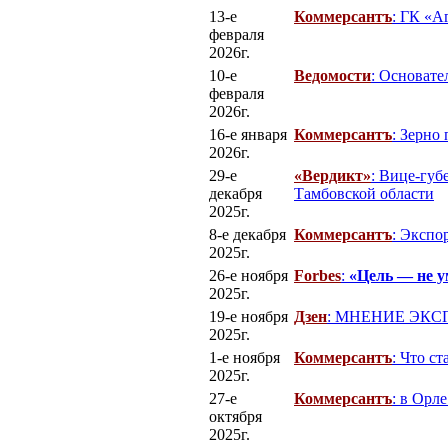
13-е
Коммерсантъ
: ГК «А
февраля
2026г.
10-е
Ведомости
: Основате
февраля
2026г.
16-е января
Коммерсантъ
: Зерно
2026г.
29-е
«Вердикт»
: Вице-губ
декабря
Тамбовской области
2025г.
8-е декабря
Коммерсантъ
: Экспо
2025г.
26-е ноября
Forbes
:
«Цель — не 
2025г.
19-е ноября
Дзен
: МНЕНИЕ ЭКСПЕР
2025г.
1-е ноября
Коммерсантъ
: Что с
2025г.
27-е
Коммерсантъ
: в Орл
октября
2025г.