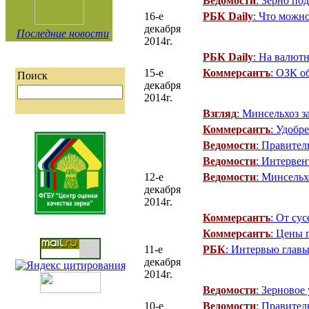
Ведомости
: Зерно по
16-е
РБК Daily
: Что можн
декабря
Последние новости
2014г.
РБК Daily
: На валют
15-е
Коммерсантъ
: ОЗК о
Поиск
декабря
2014г.
Взгляд
: Минсельхоз з
Коммерсантъ
: Удобр
Ведомости
: Правител
Ведомости
: Интервен
12-е
Ведомости
: Минсельх
декабря
2014г.
Коммерсантъ
: От су
Коммерсантъ
: Цены 
11-е
РБК
: Интервью глав
декабря
2014г.
Ведомости
: Зерновое
10-е
Ведомости
: Правител