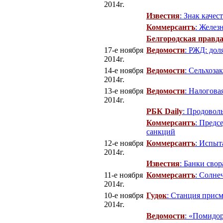
2014г.
Известия
: Знак качес
Коммерсантъ
: Желез
Белгородская правд
17-е ноября
Ведомости
: РЖД: дол
2014г.
14-е ноября
Ведомости
: Сельхоза
2014г.
13-е ноября
Ведомости
: Налогова
2014г.
РБК Daily
: Продовол
Коммерсантъ
: Предс
санкций
12-е ноября
Коммерсантъ
: Испыт
2014г.
Известия
: Банки сво
11-е ноября
Коммерсантъ
: Солне
2014г.
10-е ноября
Гудок
: Станция прис
2014г.
Ведомости
: «Помидор