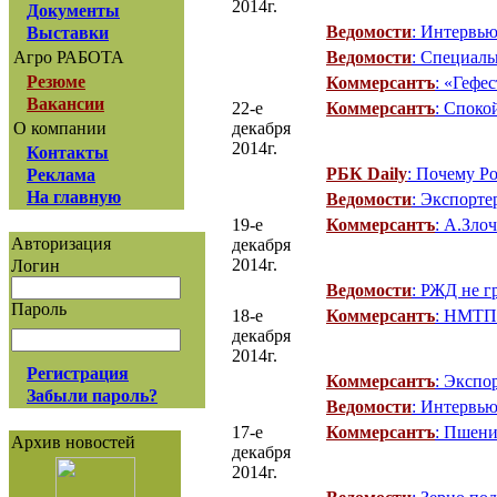
2014г.
Документы
Ведомости
: Интервью
Выставки
Ведомости
: Специаль
Агро РАБОТА
Резюме
Коммерсантъ
: «Гефе
Вакансии
22-е
Коммерсантъ
: Споко
декабря
О компании
2014г.
Контакты
РБК Daily
: Почему Ро
Реклама
На главную
Ведомости
: Экспорте
19-е
Коммерсантъ
: А.Зло
Авторизация
декабря
2014г.
Логин
Ведомости
: РЖД не г
Пароль
18-е
Коммерсантъ
: НМТП 
декабря
2014г.
Регистрация
Коммерсантъ
: Экспо
Забыли пароль?
Ведомости
: Интервью
17-е
Коммерсантъ
: Пшен
Архив новостей
декабря
2014г.