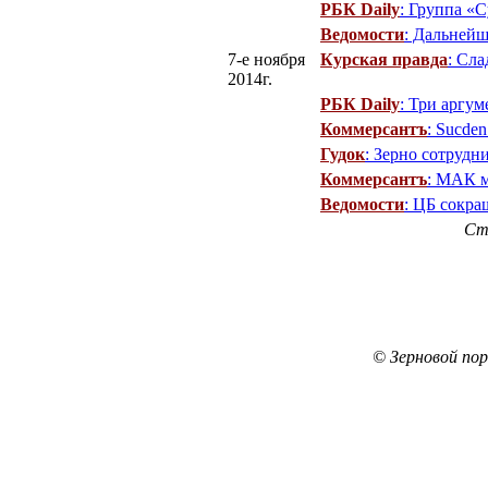
РБК Daily
: Группа «
Ведомости
: Дальнейш
7-е ноября
Курская правда
: Сла
2014г.
РБК Daily
: Три аргу
Коммерсантъ
: Sucde
Гудок
: Зерно сотрудн
Коммерсантъ
: МАК м
Ведомости
: ЦБ сокра
Ст
© Зерновой по