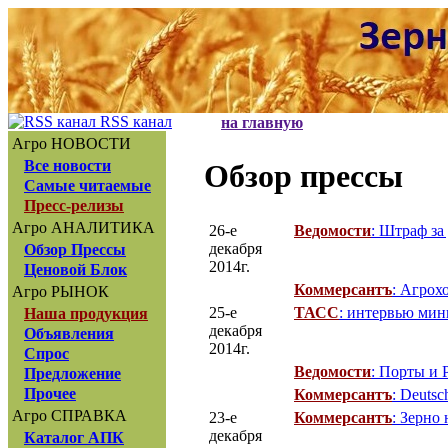
RSS канал
на главную
Агро НОВОСТИ
Все новости
Обзор прессы
Самые читаемые
Пресс-релизы
Агро АНАЛИТИКА
26-е
Ведомости
: Штраф за
декабря
Обзор Прессы
2014г.
Ценовой Блок
Коммерсантъ
: Агрох
Агро РЫНОК
25-е
ТАСС
: интервью ми
Наша продукция
декабря
Объявления
2014г.
Спрос
Ведомости
: Порты и 
Предложение
Прочее
Коммерсантъ
: Deuts
Агро СПРАВКА
23-е
Коммерсантъ
: Зерно 
декабря
Каталог АПК