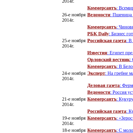
2014г.
Коммерсантъ
: Всеми
26-е ноября
Ведомости
: Пшеница
2014г.
Коммерсантъ
: Чинов
РБК Daily
: Бизнес го
25-е ноября
Российская газета
: В
2014г.
Известия
: Египет пр
Орловский вестник
:
Коммерсантъ
: В Бел
24-е ноября
Эксперт
: На гребне 
2014г.
Деловая газета
: Ферм
Ведомости
: Россия у
21-е ноября
Коммерсантъ
: Кукур
2014г.
Российская газета
: 
19-е ноября
Коммерсантъ
: «Зерос
2014г.
18-е ноября
Коммерсантъ
: С мол