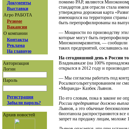
помимо РАР, являются Минэконом
Документы
стандартов для отрасли стала име
Выставки
утверждена дорожная карта «Разви
Агро РАБОТА
имеющихся на территории страны н
Резюме
быть перепрофилированы на выпус
Вакансии
— Мощности по производству этил
О компании
которые могут быть перепрофилиро
Контакты
Минэкономразвития, — сообщили в 
Реклама
таких предприятий, сославшись на
На главную
На сегодняшний день в России т
Владикавказе (на 100% принадлежи
Авторизация
открылся в 2012 году и производит
Логин
— Мы согласны работать под конт
Пароль
Росалкогольрегулированием не см
«Миранда» Казбек Льянов.
Регистрация
По его словам, пока в законе не о
Забыли пароль?
России предприятие должно выплач
Льянов, а это обычные бензоколон
биоэтанола распространяются все 
Архив новостей
запрет на продажу лицам, моложе 1
Льянов опасается, что при установ