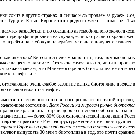
 сбыта в других странах, и сейчас 95% продаем за рубеж. Созд
о в Турции, Китае, Европе этот продукт нужен, — отмечает Лья
 ведутся разработки и по созданию автомобильного экологическ
лан перепрофилирования на случай, если к отрасли сохранят жес
во перейти на глубокую переработку зерна и получение глютена
 как алкоголь? Биоэтанол невозможно пить, там, помимо дена
рькое вещество на земле. Это то же самое, что подчинить произв
он также отмечает, что Минэнерго рынок биотоплива не интересе
ие как нефть и газ.
 отмечающие очень слабое развитие рынка биотоплива прежде вс
олю и зависимости от нефти.
имости отечественного топливного рынка от нефтяной отрасли,
в зачаточном состоянии.
Доля России на мировом рынке биотехно
аправление развивать в стране дорого и нецелесообразно. Тем не
 значительны — более 80% биотехнологической продукции Росси
т партнер практики «Инфраструктура» консалтинговой группы
странах Евросоюза производители «зеленого топлива» вовсе ос
оляют выпускать 30 млн т биотоплива в год, это почти сравни