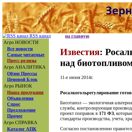
RSS канал
на главную
Агро НОВОСТИ
Все новости
Известия
: Роса
Самые читаемые
над биотопливо
Пресс-релизы
Агро АНАЛИТИКА
Обзор Прессы
11-е июня 2014г.
Ценовой Блок
Агро РЫНОК
Наша продукция
Росалкогольрегулирование готов
Объявления
Биоэтанол — экологичная альтерна
Спрос
служба, контролирующая производ
Предложение
проект поправок в
171 ФЗ
, которы
Прочее
стандарты производства, учета, х
Агро СПРАВКА
Согласно постановлению правитель
Каталог АПК