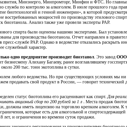
развития, Минэнерго, Минпромторг, Минфин и ФТС. Но главны
нно служба по контролю за алкоголем. В июле прошлого года пра
тие биотехнологий и генной инженерии», в которой предусматри
е востребованных мощностей по производству этилового спирт
к биоэтанола. Анализ также уже провели эксперты РАР.
ового спирта были оценены нашими экспертами. Был установле
ваны для производства биоэтанола. Отчет направлен в правител
пресс-службе РАР. Однако в ведомстве отказались раскрыть и
 ее служебный характер.
олько одно предприятие производит биоэтанол
. Это завод
ООО
т бизнесмену Алихану Багаеву, ранее возглавлявшему госспиртз
 около 200 тыс. тонн экотоплива в сутки.
ролем любого ведомства. Но при существующих условиях мы ни
ожем продавать свой продукт в России, — говорит технический
пределен статус биотоплива его расценивают как спирт.
Для реали
ивать акцизный сбор по 200 рублей за 1 л
. Места продаж биотоп
ки, должны иметь лицензию на торговлю крепким алкоголем. К 
ограничения, которые есть для алкогольной и спиртосодержащей
8 лет, и ограничения во времени суток продажи.
лении законного регулирования за производителями биоэтанола 