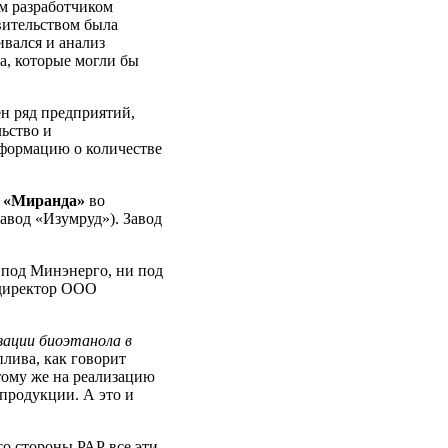
м разработчиком
вительством была
вался и анализ
а, которые могли бы
н ряд предприятий,
ьство и
нформацию о количестве
 «Миранда»
во
авод «Изумруд»). Завод
 под Минэнерго, ни под
 директор ООО
зации биоэтанола в
лива, как говорит
тому же на реализацию
 продукции. А это и
со стороны РАР все эти