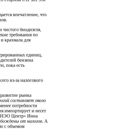
ается впечатление, что
нов.
и чистого биодизеля,
ткие требования по
 и крахмала для
турированных единиц,
одителей бензина
н, пока есть
его из-за налогового
 развитие рынка
логий составляет около
 менее потребности
я импортирует и несет
 «НЭО Центр» Инна
вобождены от налогов
. А
мо с объемом