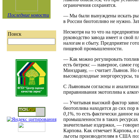
ограничения сохранятся.
Последние новости
— Мы были вынуждены искать рынки
в России биотопливо не нужно. Зат
Несмотря на то что на предприятии
Поиск
руководство завода имеет и свой п
налогам и сбыту. Предприятие гото
пищевой промышленности.
— Как можно регулировать топливо
есть битрекс — наверное, самое го
Минздраву, — считает Льянов. Но 
высокодоходные энергоресурсы, так
С Льяновым согласны и аналитики,
приравнивания экотоплива к алког
— Учитывая высокий фактор завис
биотоплива находится до сих пор 
0,1%
, то есть фактически данное н
промышленности в таких ресурсах
значительные издержки, — говори
Карпова. Как отмечает Карпова,
в 
льготы производителям в США позв