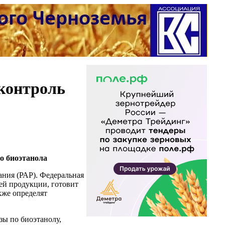
 контроль
о биоэтанола
ания (РАР). Федеральная
ей продукции, готовит
акже определят
зы по биоэтанолу,