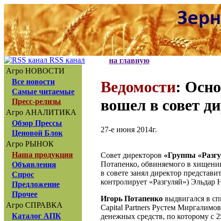
RSS канал
на главную
Агро НОВОСТИ
Все новости
Ведомости
: Осн
Самые читаемые
вошел в совет д
Пресс-релизы
Агро АНАЛИТИКА
Обзор Прессы
27-е июня 2014г.
Ценовой Блок
Агро РЫНОК
Наша продукция
Совет директоров
«Группы «Разг
Потапенко, обвиняемого в хищении
Объявления
в совете занял директор представи
Спрос
контролирует «Разгуляй») Эльдар 
Предложение
Прочее
Игорь Потапенко
выдвигался в сп
Агро СПРАВКА
Capital Partners Рустем Миргалимо
Каталог АПК
денежных средств, по которому с 25