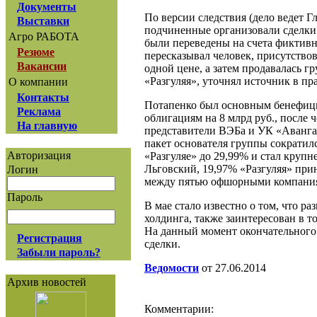
Документы
По версии следствия (дело ведет Г
Выставки
подчиненные организовали сделки 
Агро РАБОТА
были переведены на счета фиктив
Резюме
пересказывал человек, присутство
Вакансии
одной цене, а затем продавалась 
«Разгуляя», уточнял источник в п
О компании
Контакты
Потапенко был основным бенефициар
Реклама
облигациям на 8 млрд руб., после 
На главную
представители ВЭБа и УК «Авангар
пакет основателя группы сократилс
Авторизация
«Разгуляе» до 29,99% и стал круп
Льговский, 19,97% «Разгуляя» пр
Логин
между пятью офшорными компаниям
Пароль
В мае стало известно о том, что р
холдинга, также заинтересован в т
На данный момент окончательного 
Регистрация
сделки.
Забыли пароль?
Ведомости
от 27.06.2014
Архив новостей
Комментарии: