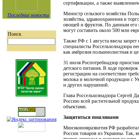
сертификации, а также выявление
Министр сельского хозяйства Пол
Последние новости
хозяйства, здравоохранения и торг
овощей и фруктов. По данным его 
могут составить около 500 млн евр
Поиск
Также РФ с 1 августа ввела запрет
специалисты Россельхознадзора не
как амброзия полыннолистная и це
31 июля Роспотребнадзор приостан
детского питания. В ходе проверо
регистрацию на соответствие треб
молока и молочной продукции с У
и других нарушений.
Глава Россельхознадзора Сергей Да
Россию всей растительной продукц
объектами.
Защититься пошлинами
Минэкономразвития РФ разработал
России товаров из Украины. Так, в
творог, шоколад и изделия из него