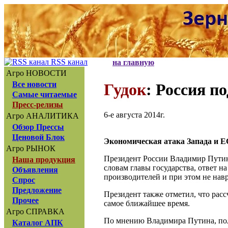
RSS канал
на главную
Агро НОВОСТИ
Все новости
Гудок
: Россия п
Самые читаемые
Пресс-релизы
6-е августа 2014г.
Агро АНАЛИТИКА
Обзор Прессы
Ценовой Блок
Экономическая атака Запада и Е
Агро РЫНОК
Президент России Владимир Путин 
Наша продукция
словам главы государства, ответ 
Объявления
производителей и при этом не нав
Спрос
Предложение
Президент также отметил, что расс
Прочее
самое ближайшее время.
Агро СПРАВКА
По мнению Владимира Путина, пол
Каталог АПК