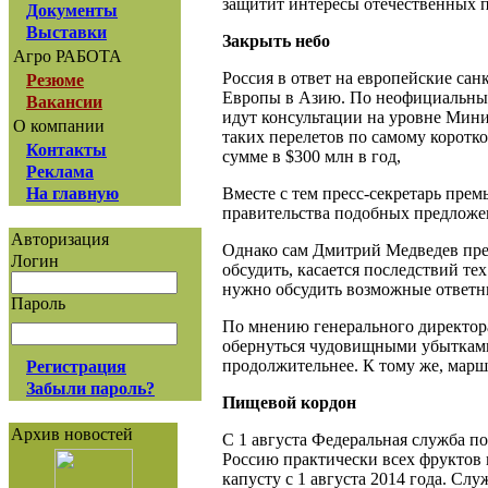
защитит интересы отечественных 
Документы
Выставки
Закрыть небо
Агро РАБОТА
Россия в ответ на европейские са
Резюме
Европы в Азию. По неофициальным 
Вакансии
идут консультации на уровне Мини
О компании
таких перелетов по самому корот
Контакты
сумме в $300 млн в год,
Реклама
Вместе с тем пресс-секретарь пре
На главную
правительства подобных предложен
Авторизация
Однако сам Дмитрий Медведев пред
Логин
обсудить, касается последствий т
нужно обсудить возможные ответн
Пароль
По мнению генерального директор
обернуться чудовищными убытками д
продолжительнее. К тому же, марш
Регистрация
Забыли пароль?
Пищевой кордон
Архив новостей
С 1 августа Федеральная служба п
Россию практически всех фруктов 
капусту с 1 августа 2014 года. Сл