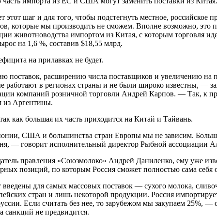
ю часть импорта из ЕС и США могут заменить поставки из Китая
т этот шаг и для того, чтобы подстегнуть местное, российское п
тов, которые мы производить не сможем. Вполне возможно, это п
ции животноводства импортом из Китая, с которым торговля идет
ырос на 1,6 %, составив $18,55 млрд.
ефицита на прилавках не будет.
ию поставок, расширению числа поставщиков и увеличению на 
е работают в регионах страны и не были широко известны, — з
ции компаний розничной торговли Андрей Карпов. — Так, к пр
м из Аргентины.
так как большая их часть приходится на Китай и Тайвань.
онии, США и большинства стран Европы мы не зависим. Большая
ваня, — говорит исполнительный директор Рыбной ассоциации А
датель правления «Союзмолоко» Андрей Даниленко, ему уже изв
арных позиций, по которым Россия сможет полностью сама себя 
т введены для самых массовых поставок — сухого молока, сливо
опейских стран и лишь некоторой продукции. Россия импортируе
руссии. Если считать без нее, то зарубежом мы закупаем 25%, —
за санкций не предвидится.