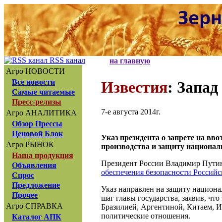
RSS канал
на главную
Агро НОВОСТИ
Все новости
Известия
: Запа
Самые читаемые
Пресс-релизы
7-е августа 2014г.
Агро АНАЛИТИКА
Обзор Прессы
Ценовой Блок
Указ президента о запрете на вв
Агро РЫНОК
производства и защиту национал
Наша продукция
Президент России Владимир Пути
Объявления
обеспечения безопасности Россий
Спрос
Предложение
Указ направлен на защиту национ
Прочее
шаг главы государства, заявив, чт
Агро СПРАВКА
Бразилией, Аргентиной, Китаем, И
политические отношения.
Каталог АПК