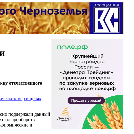
ии
ржку отечественного
ческих мер в целях
асно поддержали данный
ит товарооборот с
экономические и