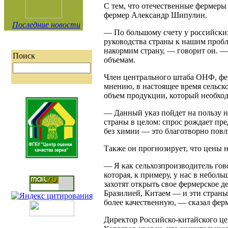
С тем, что отечественные фермеры
фермер Александр Шипулин.
Последние новости
— По большому счету у российских
руководства страны к нашим пробл
накормим страну, — говорит он. — 
Поиск
объемам.
Член центрального штаба ОНФ, фер
мнению, в настоящее время сельско
объем продукции, который необхо
— Данный указ пойдет на пользу н
страны в целом: спрос рождает пре
без химии — это благотворно повл
Также он прогнозирует, что цены н
— Я как сельхозпроизводитель гов
которая, к примеру, у нас в небол
захотят открыть свое фермерское д
Бразилией, Китаем — и эти страны
более качественную, — сказал фер
Директор Российско-китайского ц