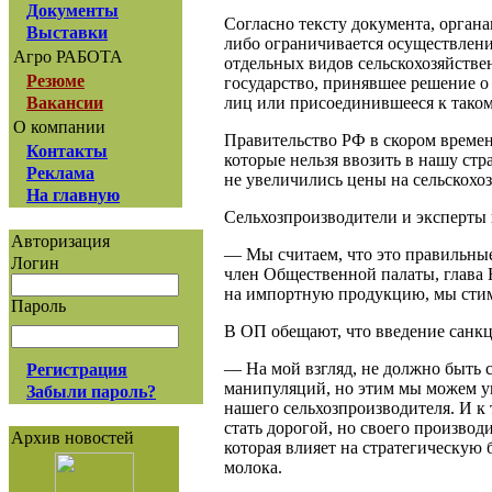
Документы
Согласно тексту документа, орган
Выставки
либо ограничивается осуществлен
Агро РАБОТА
отдельных видов сельскохозяйстве
Резюме
государство, принявшее решение 
лиц или присоединившееся к тако
Вакансии
О компании
Правительство РФ в скором времен
Контакты
которые нельзя ввозить в нашу стр
Реклама
не увеличились цены на сельскох
На главную
Сельхозпроизводители и эксперты 
Авторизация
— Мы считаем, что это правильные
Логин
член Общественной палаты, глава
на импортную продукцию, мы стим
Пароль
В ОП обещают, что введение санкц
— На мой взгляд, не должно быть 
Регистрация
манипуляций, но этим мы можем у
Забыли пароль?
нашего сельхозпроизводителя. И к
стать дорогой, но своего производи
Архив новостей
которая влияет на стратегическую
молока.