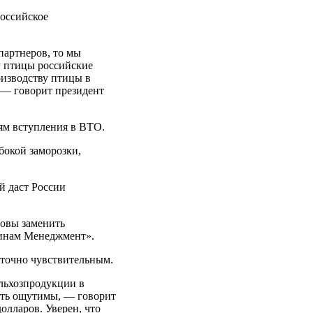
оссийское
партнеров, то мы
у птицы российские
оизводству птицы в
, — говорит президент
иям вступления в ВТО.
бокой заморозки,
й даст России
товы заменить
Финам Менеджмент».
таточно чувствительным.
ельхозпродукции в
ыть ощутимы, — говорит
олларов. Уверен, что