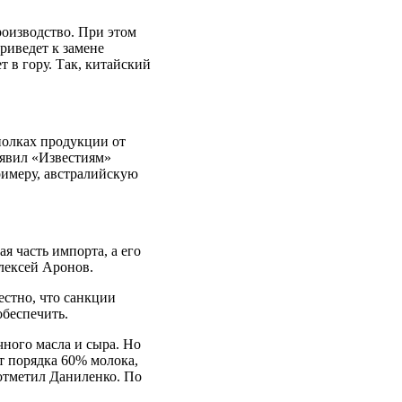
.
роизводство. При этом
риведет к замене
 в гору. Так, китайский
полках продукции от
аявил «Известиям»
имеру, австралийскую
 часть импорта, а его
лексей Аронов.
естно, что санкции
обеспечить.
чного масла и сыра. Но
т порядка 60% молока,
 отметил Даниленко. По