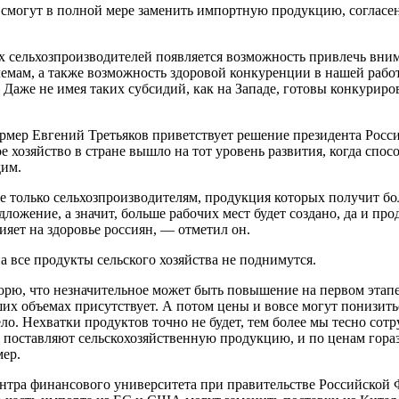
 смогут в полной мере заменить импортную продукцию, согласе
 сельхозпроизводителей появляется возможность привлечь вни
емам, а также возможность здоровой конкуренции в нашей работ
Даже не имея таких субсидий, как на Западе, готовы конкуриров
мер Евгений Третьяков приветствует решение президента России,
е хозяйство в стране вышло на тот уровень развития, когда спос
дим.
е только сельхозпроизводителям, продукция которых получит бо
дложение, а значит, больше рабочих мест будет создано, да и пр
ияет на здоровье россиян, — отметил он.
а все продукты сельского хозяйства не поднимутся.
орю, что незначительное может быть повышение на первом этап
ьших объемах присутствует. А потом цены и вовсе могут понизить
ело. Нехватки продуктов точно не будет, тем более мы тесно сот
 поставляют сельскохозяйственную продукцию, и по ценам гораз
мер.
ентра финансового университета при правительстве Российской