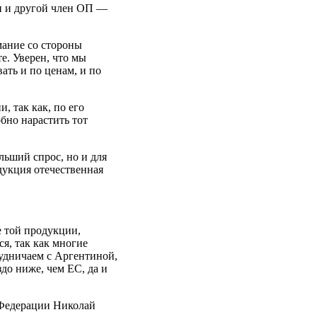
н и другой член ОП —
мание со стороны
е. Уверен, что мы
ать и по ценам, и по
 так как, по его
обно нарастить тот
льший спрос, но и для
одукция отечественная
е той продукции,
ся, так как многие
рудничаем с Аргентиной,
до ниже, чем ЕС, да и
 Федерации Николай