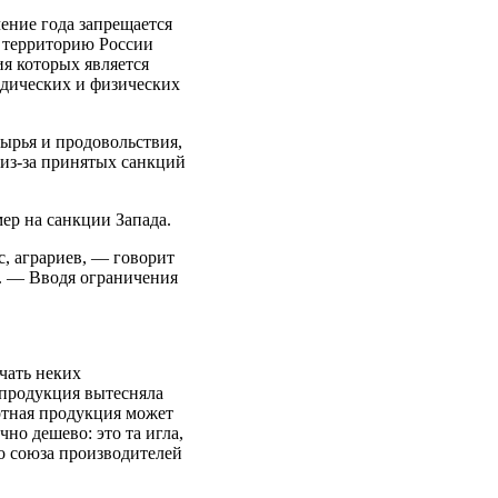
ение года запрещается
 территорию России
я которых является
идических и физических
ырья и продовольствия,
 из-за принятых санкций
ер на санкции Запада.
с, аграриев, — говорит
. — Вводя ограничения
чать неких
 продукция вытесняла
ртная продукция может
чно дешево: это та игла,
о союза производителей