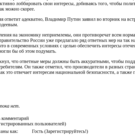
активно лоббировать свои интересы, добиваясь того, чтобы пол
ак можно скорее.
я ответит адекватно, Владимир Путин заявил во вторник на вст
рдеевым.
ения на экономику неприемлемы, они противоречат всем норма
 правительство России уже предлагало ряд ответных мер на так 
что в современных условиях с целью обеспечить интересы отеч
огли бы об этом подумать.
ркнул, что ответные меры должны быть аккуратными, чтобы под
требителям. Он также отметил, что производители в разных стр
как это отвечает интересам национальной безопасности, а такж
пока нет.
 комментарий
егистрированных пользователей)
аны как:
Гость
(Зарегистрируйтесь!)