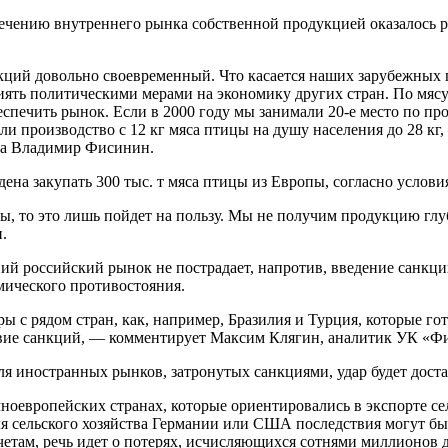
ечению внутреннего рынка собственной продукцией оказалось р
кций довольно своевременный. Что касается наших зарубежных 
лиять политическими мерами на экономику других стран. По мяс
спечить рынок. Если в 2000 году мы занимали 20-е место по пр
ли производство с 12 кг мяса птицы на душу населения до 28 кг
за Владимир Фисинин.
ена закупать 300 тыс. т мяса птицы из Европы, согласно услов
ы, то это лишь пойдет на пользу. Мы не получим продукцию глу
.
й российский рынок не пострадает, напротив, введение санкци
мического противостояния.
ы с рядом стран, как, например, Бразилия и Турция, которые го
твие санкций, — комментирует Максим Клягин, аналитик УК «
для иностранных рынков, затронутых санкциями, удар будет дос
чноевропейских странах, которые ориентировались в экспорте с
ля сельского хозяйства Германии или США последствия могут б
там, речь идет о потерях, исчисляющихся сотнями миллионов д