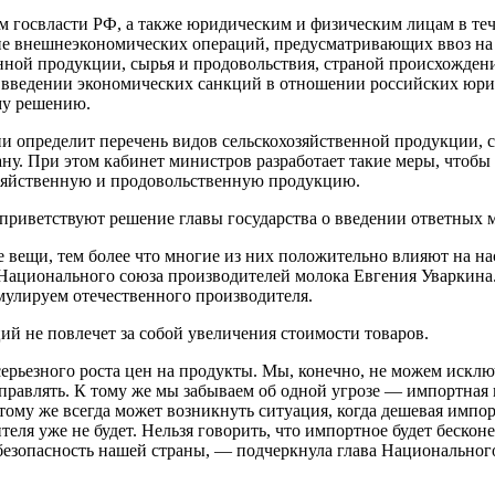
ам госвласти РФ, а также юридическим и физическим лицам в теч
ие внешнеэкономических операций, предусматривающих ввоз на
нной продукции, сырья и продовольствия, страной происхождени
о введении экономических санкций в отношении российских юр
му решению.
и определит перечень видов сельскохозяйственной продукции, с
ану. При этом кабинет министров разработает такие меры, чтобы
озяйственную и продовольственную продукцию.
приветствуют решение главы государства о введении ответных м
 вещи, тем более что многие из них положительно влияют на на
 Национального союза производителей молока Евгения Уваркина
улируем отечественного производителя.
ий не повлечет за собой увеличения стоимости товаров.
серьезного роста цен на продукты. Мы, конечно, не можем исклю
правлять. К тому же мы забываем об одной угрозе — импортная
 тому же всегда может возникнуть ситуация, когда дешевая импо
теля уже не будет. Нельзя говорить, что импортное будет бесконе
 безопасность нашей страны, — подчеркнула глава Национальног