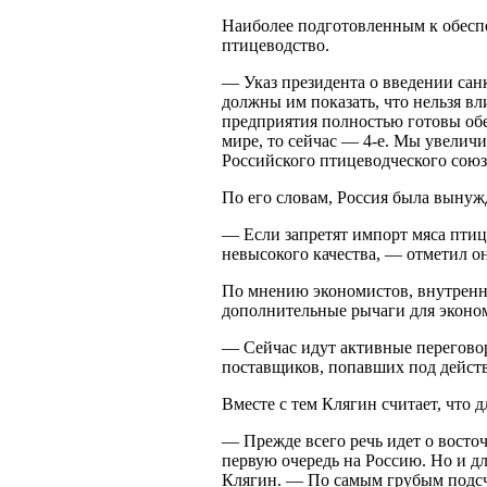
Наиболее подготовленным к обесп
птицеводство.
— Указ президента о введении сан
должны им показать, что нельзя в
предприятия полностью готовы обе
мире, то сейчас — 4-е. Мы увеличи
Российского птицеводческого сою
По его словам, Россия была вынужд
— Если запретят импорт мяса птиц
невысокого качества, — отметил он
По мнению экономистов, внутренни
дополнительные рычаги для эконо
— Сейчас идут активные переговор
поставщиков, попавших под дейс
Вместе с тем Клягин считает, что 
— Прежде всего речь идет о восто
первую очередь на Россию. Но и д
Клягин. — По самым грубым подсче