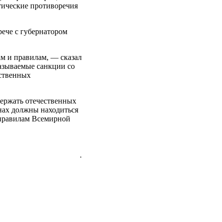
итические противоречия
рече с губернатором
м и правилам, — сказал
называемые санкции со
ественных
держать отечественных
анах должны находиться
е правилам Всемирной
.