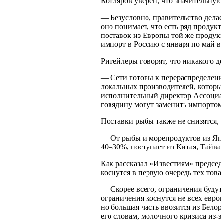
Котляров уверен, что значительну
— Безусловно, правительство делае
оно понимает, что есть ряд продук
поставок из Европы той же продук
импорт в Россию с января по май в
Ритейлеры говорят, что никакого д
— Сети готовы к перераспределен
локальных производителей, которы
исполнительный директор Ассоциа
говядину могут заменить импорто
Поставки рыбы также не снизятся, 
— От рыбы и морепродуктов из Яп
40–30%, поступает из Китая, Тай
Как рассказал «Известиям» предсе
коснутся в первую очередь тех тов
— Скорее всего, ограничения буду
ограничения коснутся не всех евр
но большая часть ввозится из Бело
его словам, молочного кризиса из-