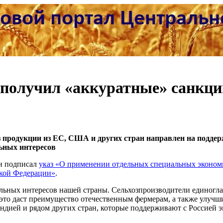
д получил «аккуратные» санкц
оз продукции из ЕС, США и других стран направлен на подде
ьных интересов
н подписал
указ «О применении отдельных специальных экономи
ской Федерации»
.
альных интересов нашей страны. Сельхозпроизводители единогл
о это даст преимущество отечественным фермерам, а также улучш
ндией и рядом других стран, которые поддерживают с Россией 