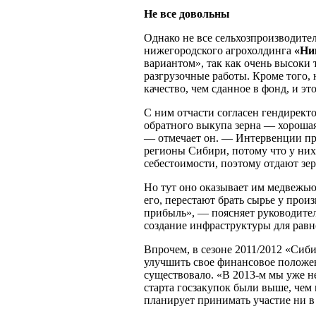
Не все довольны
Однако не все сельхозпроизводите
нижегородского агрохолдинга
«Ни
вариантом», так как очень высоки 
разгрузочные работы. Кроме того, 
качество, чем сданное в фонд, и эт
С ним отчасти согласен гендирек
обратного выкупа зерна — хорошая.
— отмечает он. — Интервенции пров
регионы Сибири, потому что у них 
себестоимости, поэтому отдают зер
Но тут оно оказывает им медвежью
его, перестают брать сырье у про
прибыль», — поясняет руководител
создание инфраструктуры для равн
Впрочем, в сезоне 2011/2012 «Сиб
улучшить свое финансовое положен
существовало. «В 2013-м мы уже н
старта госзакупок были выше, чем
планирует принимать участие ни в