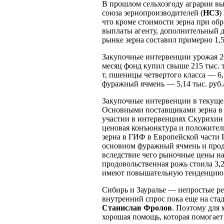
В прошлом сельхозгоду аграрии вы
союза зернопроизводителей (
НСЗ
)
что кроме стоимости зерна при об
выплаты агенту, дополнительный д
рынке зерна составил примерно 1,5
Закупочные интервенции урожая 20
месяц фонд купил свыше 215 тыс. т
т, пшеницы четвертого класса — 6,3
фуражный ячмень — 5,14 тыс. руб./
Закупочные интервенции в текущем
Основными поставщиками зерна в 
участии в интервенциях Скурихин 
ценовая конъюнктура и положител
зерна в ГИФ в Европейской части Р
основном фуражный ячмень и продо
вследствие чего рыночные цены н
продовольственная рожь стоила 3,2
имеют повышательную тенденцию
Сибирь и Зауралье — непростые ре
внутренний спрос пока еще на ста
Станислав Фролов
. Поэтому для
хорошая помощь, которая помогает