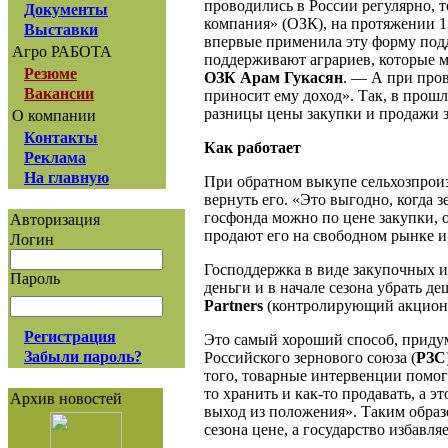
проводились в России регулярно, т
Документы
компания» (ОЗК), на протяжении 
Выставки
впервые применила эту форму под
Агро РАБОТА
поддерживают аграриев, которые м
Резюме
ОЗК Арам Гукасян
. — А при про
Вакансии
приносит ему доход». Так, в прош
разницы цены закупки и продажи з
О компании
Контакты
Как работает
Реклама
На главную
При обратном выкупе сельхозпроиз
вернуть его. «Это выгодно, когда 
госфонда можно по цене закупки, о
Авторизация
продают его на свободном рынке и
Логин
Господдержка в виде закупочных 
Пароль
деньги и в начале сезона убрать д
Partners
(контролирующий акционе
Регистрация
Это самый хороший способ, приду
Забыли пароль?
Российского зернового союза (
РЗС
того, товарные интервенции помог
то хранить и как-то продавать, а
Архив новостей
выход из положения». Таким образ
сезона цене, а государство избавл