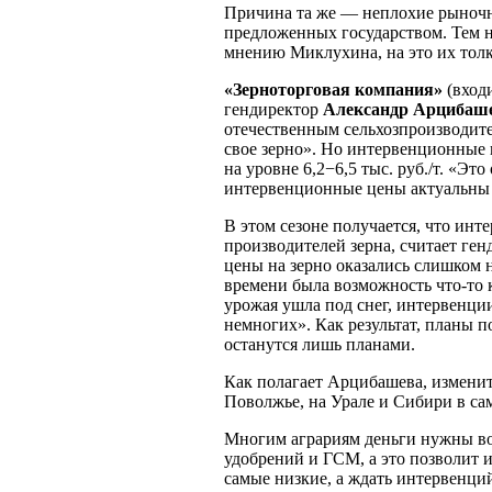
Причина та же — неплохие рыночные
предложенных государством. Тем н
мнению Миклухина, на это их толк
«Зерноторговая компания»
(вход
гендиректор
Александр Арцибаш
отечественным сельхозпроизводите
свое зерно». Но интервенционные 
на уровне 6,2−6,5 тыс. руб./т. «Э
интервенционные цены актуальны 
В этом сезоне получается, что инт
производителей зерна, считает ге
цены на зерно оказались слишком н
времени была возможность что-то к
урожая ушла под снег, интервенци
немногих». Как результат, планы п
останутся лишь планами.
Как полагает Арцибашева, изменит
Поволжье, на Урале и Сибири в сам
Многим аграриям деньги нужны во 
удобрений и ГСМ, а это позволит 
самые низкие, а ждать интервенци