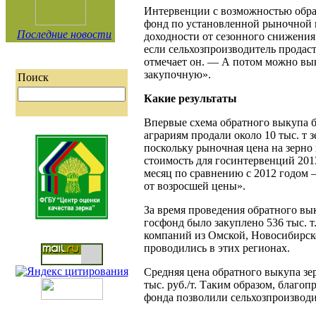
Интервенции с возможностью обра
фонд по установленной рыночной це
Последние новости
доходности от сезонного снижения
если сельхозпроизводитель продаст
отмечает он. — А потом можно выку
закупочную».
Поиск
Какие результаты
Впервые схема обратного выкупа б
аграриям продали около 10 тыс. т 
поскольку рыночная цена на зерно
стоимость для госинтервенций 201
месяц по сравнению с 2012 годом 
от возросшей цены».
За время проведения обратного вы
госфонд было закуплено 536 тыс. т
компаний из Омской, Новосибирско
проводились в этих регионах.
Средняя цена обратного выкупа зерн
тыс. руб./т. Таким образом, благо
фонда позволили сельхозпроизводи