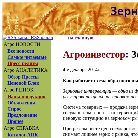
RSS канал
на главную
Агро НОВОСТИ
Все новости
Агроинвестор
: 
Самые читаемые
Пресс-релизы
4-е декабря 2014г.
Агро АНАЛИТИКА
Обзор Прессы
Как работает схема обратного вы
Ценовой Блок
Агро РЫНОК
Зерновые интервенции — одна из 
регулировать цены на зерновом рын
Наша продукция
Объявления
Система товарных — продажа зерна
Спрос
государством зерна — интервенций
Предложение
ценовую ситуацию на зерновом ры
Прочее
Агро СПРАВКА
При резком росте цен государство 
снимает лишнее зерно с рынка, чт
Каталог АПК