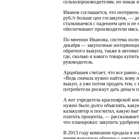
сельхозпроизводителям, но никак 
Иванов соглашается, что интервен
руб./т больше цен госзакупок, — д
сталкиваемся с падением цен и не
обеспечивают производители мяса.
По мнению Иванова, система полно
декабря — закупочные интервенции
обратного выкупа, также в автомат
где, сколько и какого товара купи
руководитель.
Арцибашев считает, что все равно 
«Ведь сначала нужно найти, кому п
выкуп, а уже потом продать тем, 
потребители рискнут дать деньги 
А вот учредитель красноярской к
нужно было долго объяснять, какую
калькулятор и посчитал, какую выг
платить проценты, — рассказывает 
что планировал: закупить удобрени
В 2013 году компания продала в ин
время выкупила обратно с учетом з