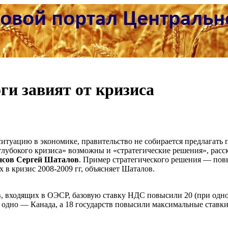
ги завият от кризиса
итуацию в экономике, правительство не собирается предлагать
 «глубокого кризиса» возможны и «стратегические решения», расс
нсов Сергей Шаталов
. Пример стратегического решения — пов
х в кризис 2008-2009 гг, объясняет Шаталов.
тв, входящих в ОЭСР, базовую ставку НДС повысили 20 (при од
о одно — Канада, а 18 государств повысили максимальные ставк