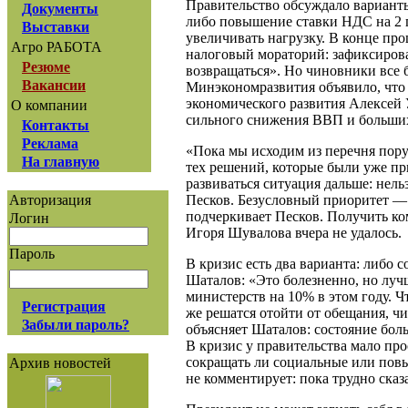
Правительство обсуждало варианты
Документы
либо повышение ставки НДС на 2 п
Выставки
увеличивать нагрузку. В конце п
Агро РАБОТА
налоговый мораторий: зафиксирова
Резюме
возвращаться». Но чиновники все
Вакансии
Минэкономразвития объявило, что 
экономического развития Алексей 
О компании
сильного снижения ВВП и больши
Контакты
Реклама
«Пока мы исходим из перечня пору
На главную
тех решений, которые были уже при
развиваться ситуация дальше: нел
Песков. Безусловный приоритет — 
Авторизация
подчеркивает Песков. Получить ко
Логин
Игоря Шувалова вчера не удалось.
Пароль
В кризис есть два варианта: либо
Шаталов: «Это болезненно, но луч
министерств на 10% в этом году. 
Регистрация
же решатся отойти от обещания, чи
Забыли пароль?
объясняет Шаталов: состояние боль
В кризис у правительства мало про
сокращать ли социальные или повы
Архив новостей
не комментирует: пока трудно сказа