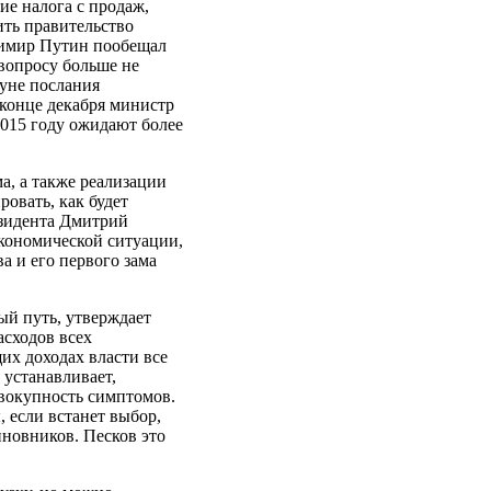
е налога с продаж,
ить правительство
димир Путин пообещал
вопросу больше не
уне послания
 конце декабря министр
015 году ожидают более
а, а также реализации
овать, как будет
езидента Дмитрий
экономической ситуации,
 и его первого зама
ый путь, утверждает
асходов всех
их доходах власти все
 устанавливает,
овокупность симптомов.
 если встанет выбор,
иновников. Песков это