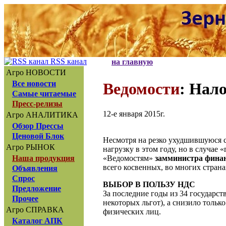
RSS канал
на главную
Агро НОВОСТИ
Все новости
Ведомости
: Нало
Самые читаемые
Пресс-релизы
12-е января 2015г.
Агро АНАЛИТИКА
Обзор Прессы
Ценовой Блок
Несмотря на резко ухудшившуюся с
Агро РЫНОК
нагрузку в этом году, но в случае
«Ведомостям»
замминистра фина
Наша продукция
всего косвенных, во многих страна
Объявления
Спрос
ВЫБОР В ПОЛЬЗУ НДС
Предложение
За последние годы из 34 государс
Прочее
некоторых льгот), а снизило тольк
Агро СПРАВКА
физических лиц.
Каталог АПК