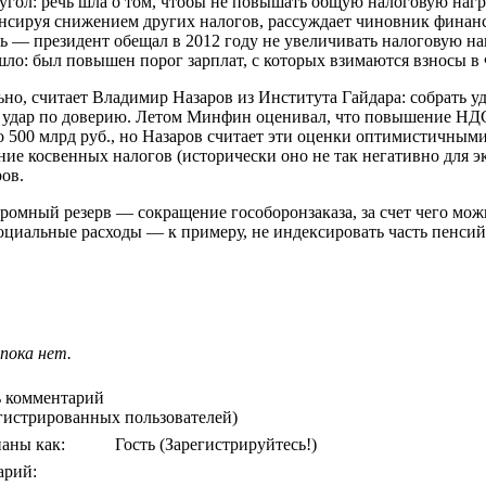
 угол: речь шла о том, чтобы не повышать общую налоговую нагр
енсируя снижением других налогов, рассуждает чиновник финан
ть — президент обещал в 2012 году не увеличивать налоговую на
зошло: был повышен порог зарплат, с которых взимаются взносы 
о, считает Владимир Назаров из Института Гайдара: собрать уд
 удар по доверию. Летом Минфин оценивал, что повышение НД
 500 млрд руб., но Назаров считает эти оценки оптимистичными
ние косвенных налогов (исторически оно не так негативно для э
ов.
огромный резерв — сокращение гособоронзаказа, за счет чего м
оциальные расходы — к примеру, не индексировать часть пенси
пока нет.
 комментарий
егистрированных пользователей)
аны как:
Гость
(Зарегистрируйтесь!)
арий: