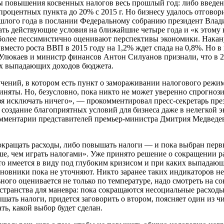
 повышения косвенных налогов весь прошлый год: либо введени
роцентных пункта до 20% с 2015 г. Но бизнесу удалось отговор
рошлого года в послании Федеральному собранию президент Вла
ть действующие условия на ближайшие четыре года и «к этому 
 более пессимистично оценивают перспективы экономики. Накан
вместо роста ВВП в 2015 году на 1,2% ждет спада на 0,8%. Но в
Улюкаев и министр финансов Антон Силуанов признали, что в 2
х выпадающих доходов бюджета.
чений, в котором есть пункт о замораживании налогового режим
няты. Но, безусловно, пока никто не может уверенно спрогнозир
ьзя исключать ничего», — прокомментировал пресс-секретарь пр
создание благоприятных условий для бизнеса даже в нелегкой 
мментарии представителей премьер-министра Дмитрия Медведева
 сокращать расходы, либо повышать налоги — и пока выбран перв
ше, чем играть налогами». Уже принято решение о сокращении р
Что имеется в виду под глубоким кризисом и при каких выпадающ
новники пока не уточняют. Никто заранее таких индикаторов не
ного оценивается не только по температуре, надо смотреть на с
странства для маневра: пока сокращаются несоциальные расходы,
шать налоги, придется заговорить о втором, поясняет один из ч
ть, какой выбор будет сделан.