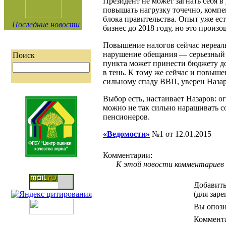
Президент не может загнать себя в
повышать нагрузку точечно, комп
блока правительства. Опыт уже ес
Последние новости
бизнес до 2018 году, но это прои
Повышение налогов сейчас нереальн
нарушение обещания — серьезный
Поиск
пункта может принести бюджету до
в тень. К тому же сейчас и повыше
сильному спаду ВВП, уверен Назар
Выбор есть, настаивает Назаров: 
можно не так сильно наращивать с
пенсионеров.
«Ведомости»
№1 от 12.01.2015
Комментарии:
К этой новости комментариев 
Добавить
(для зар
Вы опозн
Коммент