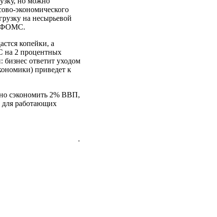
узку, но можно
сово-экономического
грузку на несырьевой
в ФОМС.
астся копейки, а
С на 2 процентных
: бизнес ответит уходом
кономики) приведет к
ожно сэкономить 2% ВВП,
й для работающих
.