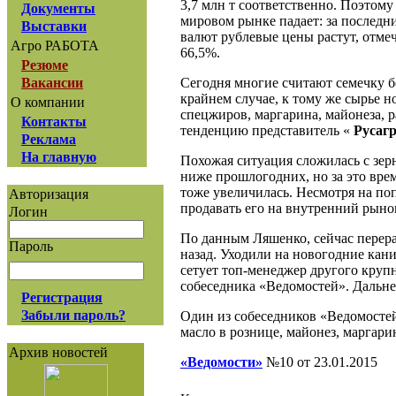
3,7 млн т соответственно. Поэтому
Документы
мировом рынке падает: за последни
Выставки
валют рублевые цены растут, отме
Агро РАБОТА
66,5%.
Резюме
Сегодня многие считают семечку б
Вакансии
крайнем случае, к тому же сырье н
О компании
спецжиров, маргарина, майонеза, 
Контакты
тенденцию представитель «
Русагр
Реклама
На главную
Похожая ситуация сложилась с зерн
ниже прошлогодних, но за это врем
тоже увеличилась. Несмотря на поп
Авторизация
продавать его на внутренний рыно
Логин
По данным Ляшенко, сейчас перера
Пароль
назад. Уходили на новогодние кани
сетует топ-менеджер другого крупн
собеседника «Ведомостей». Дальней
Регистрация
Забыли пароль?
Один из собеседников «Ведомостей
масло в рознице, майонез, маргар
Архив новостей
«Ведомости»
№10 от 23.01.2015