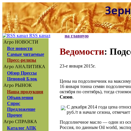
RSS канал
на главную
Агро НОВОСТИ
Все новости
Ведомости
: Под
Самые читаемые
Пресс-релизы
23-е января 2015г.
Агро АНАЛИТИКА
Обзор Прессы
Ценовой Блок
Цены на подсолнечник на максимум
Агро РЫНОК
16 января тонна семян подсолнечни
октября по сентябрь), тогда стоим
Наша продукция
Сизов
.
Объявления
Спрос
С декабря 2014 года цена относ
Предложение
руб./т в начале сезона, отмеча
Прочее
Агро СПРАВКА
Подсолнечное масло — один из осн
Россия, по данным Oil world, экспо
Каталог АПК