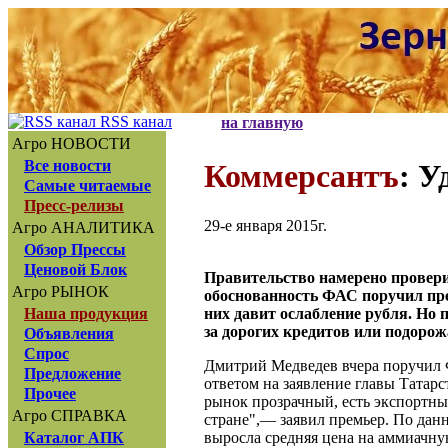
RSS канал
на главную
Агро НОВОСТИ
Все новости
Коммерсантъ
: У
Самые читаемые
Пресс-релизы
29-е января 2015г.
Агро АНАЛИТИКА
Обзор Прессы
Ценовой Блок
Правительство намерено провери
Агро РЫНОК
обоснованность ФАС поручил пре
них давит ослабление рубля. Но 
Наша продукция
за дорогих кредитов или подоро
Объявления
Спрос
Дмитрий Медведев вчера поручил 
Предложение
ответом на заявление главы Татар
Прочее
рынок прозрачный, есть экспортны
Агро СПРАВКА
стране",— заявил премьер. По дан
выросла средняя цена на аммиачную
Каталог АПК