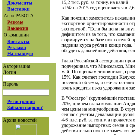
15,2 тыс. руб. за тонну, на калий —
Документы
в РФ на 2015 год оценивается в 2,
Выставки
Агро РАБОТА
Как пояснил заместитель начальн
Резюме
экспортной ориентированности отр
Вакансии
экспортной. "Если бы цена на вну
дефицитом из-за того, что компан
О компании
формируется на базе показателей п
Контакты
падения курса рубля в конце года.
Реклама
обсудить дальнейшие действия, есл
На главную
Глава Российской ассоциации прои
подчеркивая, что Минсельхоз, Мин
Авторизация
май. По оценкам чиновников, сред
Логин
15%. Как считает господин Калужс
посевной объемы, и сейчас осталис
Пароль
взять кредиты из-за удорожания за
В "Фосагро" (крупнейший поставщи
Регистрация
20%, причем глава компании Андрей
Забыли пароль?
чем цены на минудобрения. В струк
сейчас с учетом девальвации рубл
4-6 тыс. руб. за тонну, а продаетс
Архив новостей
удорожание импортных семян и ср
действительно пока не замечают р