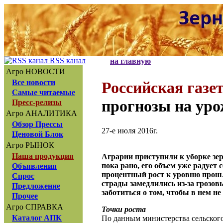
RSS канал
на главную
Агро НОВОСТИ
Все новости
Российская газе
Самые читаемые
прогнозы на ур
Пресс-релизы
Агро АНАЛИТИКА
Обзор Прессы
27-е июля 2016г.
Ценовой Блок
Агро РЫНОК
Наша продукция
Аграрии приступили к уборке зер
пока рано, его объем уже радует
Объявления
процентный рост к уровню прошл
Спрос
страды замедлились из-за грозов
Предложение
заботиться о том, чтобы в нем н
Прочее
Агро СПРАВКА
Точки роста
Каталог АПК
По данным министерства сельского