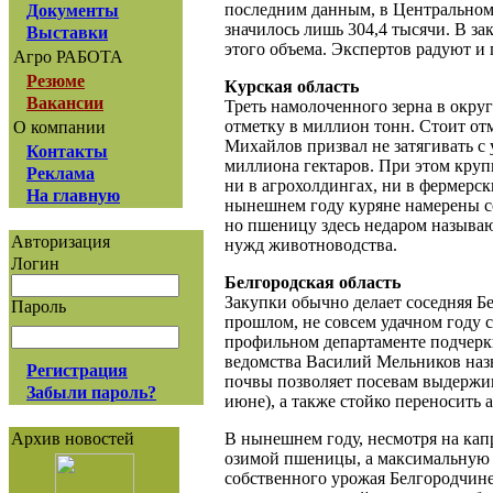
последним данным, в Центральном 
Документы
значилось лишь 304,4 тысячи. В за
Выставки
этого объема. Экспертов радуют и 
Агро РАБОТА
Резюме
Курская область
Вакансии
Треть намолоченного зерна в окру
отметку в миллион тонн. Стоит отм
О компании
Михайлов призвал не затягивать с
Контакты
миллиона гектаров. При этом кру
Реклама
ни в агрохолдингах, ни в фермерск
На главную
нынешнем году куряне намерены со
но пшеницу здесь недаром называют
Авторизация
нужд животноводства.
Логин
Белгородская область
Закупки обычно делает соседняя Бе
Пароль
прошлом, не совсем удачном году с
профильном департаменте подчеркн
ведомства Василий Мельников назв
Регистрация
почвы позволяет посевам выдержив
Забыли пароль?
июне), а также стойко переносить
В нынешнем году, несмотря на кап
Архив новостей
озимой пшеницы, а максимальную у
собственного урожая Белгородчине