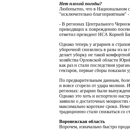
Нет плохой погоды?
Любопытно, что в Национальном с
"исключительно благоприятным" -
- В регионах Центрального Черноз
приводящих к повреждению посевов
отметил президент НСА Корней Б
Однако теперь у аграриев и страх
уборочной снизились в разы из-за 
делает уборку не такой комфортной
хозяйства Орловской области Юри
как раз и стали последствия ураг
гектаров, первые сборы показали 
По предварительным данным, более
и вовсе сгорело от удара молнии. 
регионах: аграрии были вынуждены
Однако это хоть и испортило наст
заявили о достаточных мощностях 
максимально короткие сроки. Неко
традиционно стали снижаться со с
Воронежская область
Впрочем, изначально быстро прода