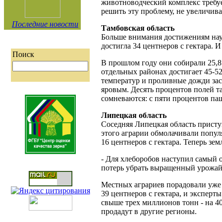
животноводческий комплекс требует
решить эту проблему, не увеличив
Последние новости
Тамбовская область
Больше внимания достижениям наук
достигла 34 центнеров с гектара. 
Поиск
В прошлом году они собирали 25,8
отдельных районах достигает 45-52
температур и проливные дожди зас
яровым. Десять процентов полей та
сомневаются: с пяти процентов паш
Липецкая область
Соседняя Липецкая область присту
этого аграрии обмолачивали попул
16 центнеров с гектара. Теперь зе
- Для хлеборобов наступил самый о
потерь убрать выращенный урожай,
Местных аграриев порадовали уже
39 центнеров с гектара, и эксперт
свыше трех миллионов тонн - на 4
продадут в другие регионы.