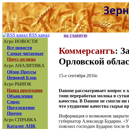
RSS канал
на главную
Агро НОВОСТИ
Все новости
Коммерсантъ
: З
Самые читаемые
Орловской обла
Пресс-релизы
Агро АНАЛИТИКА
Обзор Прессы
15-е сентября 2016г.
Ценовой Блок
Агро РЫНОК
Наша продукция
Danone рассматривает вопрос о 
тонн переработки молока в сутки
Объявления
качества. В Danone не смогли ни
Спрос
что ухудшение качества сырья вр
Предложение
Прочее
Информация о возможном закрытии
Агро СПРАВКА
губернатор Александр Бударин. «У 
Каталог АПК
пояснил господин Бударин после б