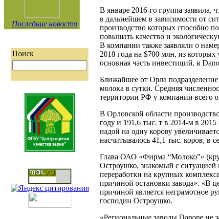
В январе 2016-го группа заявила, 
в дальнейшем в зависимости от си
Последние новости
производство которых способно по
повышать качество и экологическу
В компании также заявляли о нам
Поиск
2018 года на $700 млн, из которых
основная часть инвестиций, в Dano
Ближайшее от Орла подразделение
молока в сутки. Средняя численно
территории РФ у компании всего 
В Орловской области производство 
году и 191,6 тыс. т в 2014-м в 2015
надой на одну корову увеличивается
насчитывалось 41,1 тыс. коров, в с
Глава ОАО «Фирма “Молоко”» (кру
Остроушко, знакомый с ситуацией н
переработки на крупных комплекса
причиной остановки завода». «В ц
причиной является неграмотное рук
господин Остроушко.
«Региональные заводы Danone не з