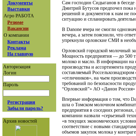
Сам господин Сидыганов в беседе 
Документы
Дмитрий Бутусов предпочел пока 
Выставки
решений и документов к нам не п
Агро РАБОТА
ситуацию и спланировать деятельн
Резюме
Вакансии
В Danone вчера не смогли однознач
вечера, а затем пояснили, что отв
О компании
упрекнули орловские СМИ в необъе
Контакты
Реклама
Орловский городской молочный зав
На главную
Мощность предприятия — до 500 т
молоко и масло. В информации на 
Авторизация
производства и ассортимента прод
составляемый Россельхознадзором 
Логин
«отличников», на чьем производс
требований по безопасности про
Пароль
“Орловский”» АО «Данон Россия» я
Впервые информация о том, что Dan
Регистрация
шла о Томском молочном комбинат
Забыли пароль?
предприятия в соседних регионах,
компании назвали «серьезный техн
«в текущих экономических условия
Архив новостей
соответствие с новыми стандартам
объемов закупок молока у контраг