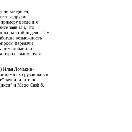
у не завершен,
атят за другие",—
о примеру введения
нсе заявили, что
ппы на этой неделе. Там
аботана возможность
вопросы передачи
 ним, добавили в
а контроль выполняют
) Илья Ломакин-
тоннажных грузовиков в
" заявили, что не
Дикси" и Metro Cash &
.