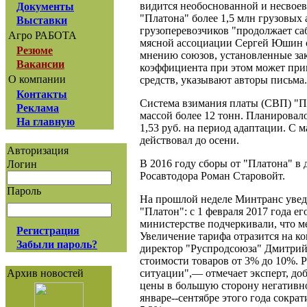
видится необоснованной и несвоев
Документы
"Платона" более 1,5 млн грузовых 
Выставки
грузоперевозчиков "продолжает са
Агро РАБОТА
мясной ассоциации Сергей Юшин оц
Резюме
мнению союзов, установленные зак
Вакансии
коэффициента при этом может при
О компании
средств, указывают авторы письма
Контакты
Система взимания платы (СВП) "Пл
Реклама
массой более 12 тонн. Планировало
На главную
1,53 руб. на период адаптации. С 
действовал до осени.
Авторизация
В 2016 году сборы от "Платона" в 
Логин
Росавтодора Роман Старовойт.
Пароль
На прошлой неделе Минтранс увед
"Платон": с 1 февраля 2017 года ег
министерстве подчеркивали, что м
Регистрация
Увеличение тарифа отразится на к
Забыли пароль?
директор "Руспродсоюза" Дмитрий 
стоимости товаров от 3% до 10%. Р
ситуации",— отмечает эксперт, до
Архив новостей
цены в большую сторону негативно
январе--сентябре этого года сократ