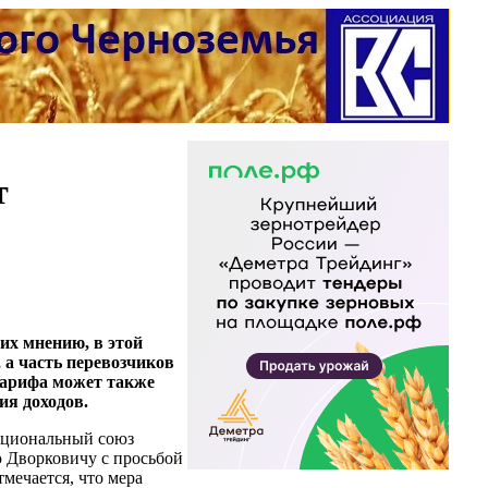
т
их мнению, в этой
 а часть перевозчиков
 тарифа может также
ия доходов.
ациональный союз
 Дворковичу с просьбой
мечается, что мера