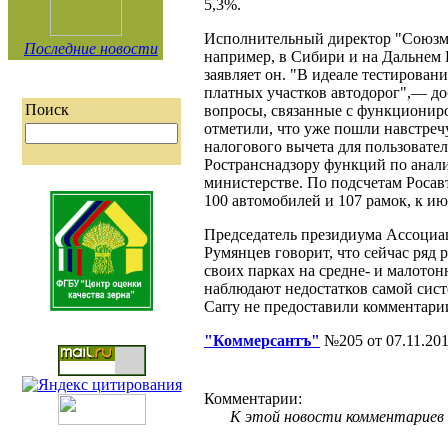
5,3%.
Исполнительный директор "Союзмол
Последние новости
например, в Сибири и на Дальнем В
заявляет он. "В идеале тестирова
платных участков автодорог",— до
Поиск
вопросы, связанные с функциониро
отметили, что уже пошли навстре
налогового вычета для пользовате
Ространснадзору функций по анал
министерстве. По подсчетам Росав
100 автомобилей и 107 рамок, к ию
Председатель президиума Ассоциа
Румянцев говорит, что сейчас ряд
своих парках на средне- и малотон
наблюдают недостатков самой систе
Carry не предоставили комментари
"Коммерсантъ"
№205 от 07.11.20
Комментарии:
К этой новости комментариев 