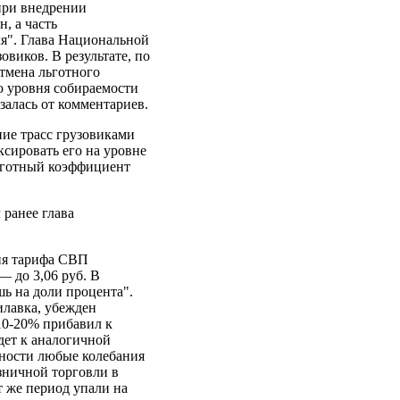
при внедрении
, а часть
ля". Глава Национальной
виков. В результате, по
тмена льготного
ю уровня собираемости
залась от комментариев.
ние трасс грузовиками
ксировать его на уровне
 льготный коэффициент
 ранее глава
ия тарифа СВП
 — до 3,06 руб. В
ь на доли процента".
илавка, убежден
10-20% прибавил к
дет к аналогичной
бности любые колебания
зничной торговли в
от же период упали на