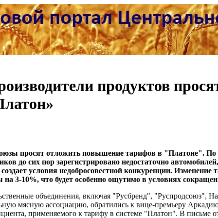
роизводители продуктов прося
Платон»
оюзы просят отложить повышение тарифов в "Платоне". По 
иков до сих пор зарегистрировано недостаточно автомобилей,
 создает условия недобросовестной конкуренции. Изменение
ы на 3-10%, что будет особенно ощутимо в условиях сокращен
ственные объединения, включая "Русбренд", "Руспродсоюз", Н
ьную мясную ассоциацию, обратились к вице-премьеру Аркадию
циента, применяемого к тарифу в системе "Платон". В письме от