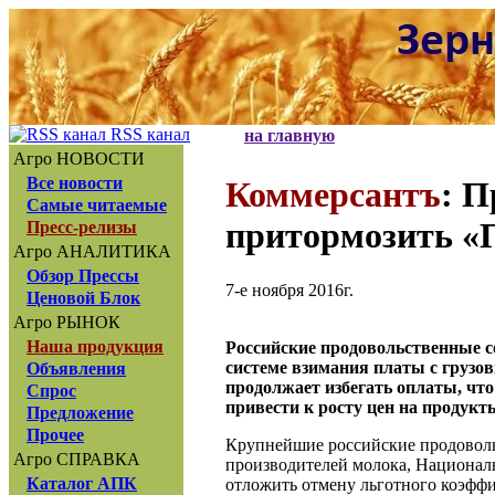
RSS канал
на главную
Агро НОВОСТИ
Все новости
Коммерсантъ
: П
Самые читаемые
притормозить «
Пресс-релизы
Агро АНАЛИТИКА
Обзор Прессы
7-е ноября 2016г.
Ценовой Блок
Агро РЫНОК
Наша продукция
Российские продовольственные с
системе взимания платы с грузов
Объявления
продолжает избегать оплаты, что
Спрос
привести к росту цен на продукт
Предложение
Прочее
Крупнейшие российские продоволь
Агро СПРАВКА
производителей молока, Национал
Каталог АПК
отложить отмену льготного коэффи