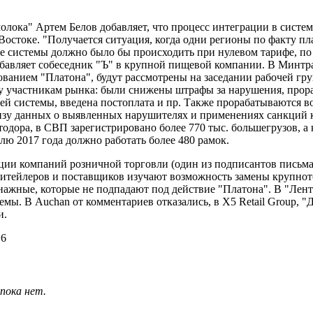
ока" Артем Белов добавляет, что процесс интеграции в систем
остоке. "Получается ситуация, когда одни регионы по факту пл
ние системы должно было бы происходить при нулевом тарифе, п
бавляет собеседник "Ъ" в крупной пищевой компании. В Минтра
ванием "Платона", будут рассмотрены на заседании рабочей гру
чу участникам рынка: были снижены штрафы за нарушения, прор
лей системы, введена постоплата и пр. Также прорабатываются 
изу данных о выявленных нарушителях и применениях санкций к
тодора, в СВП зарегистрировано более 770 тыс. большегрузов, 
лю 2017 года должно работать более 480 рамок.
ции компаний розничной торговли (один из подписантов письма
 ритейлеров и поставщиков изучают возможность замены крупно
нажные, которые не подпадают под действие "Платона". В "Ленте
мы. В Auchan от комментариев отказались, в X5 Retail Group, "
и.
16
пока нет.