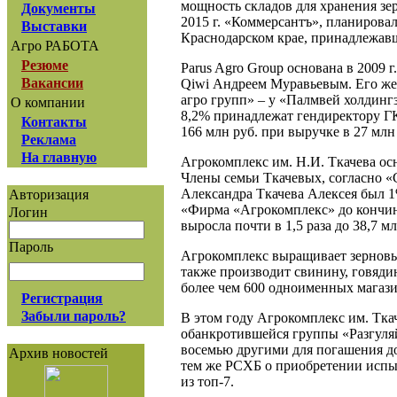
мощность складов для хранения зерн
Документы
2015 г. «Коммерсантъ», планирова
Выставки
Краснодарском крае, принадлежав
Агро РАБОТА
Резюме
Parus Agro Group основана в 2009
Вакансии
Qiwi Андреем Муравьевым. Его же
агро групп» – у «Палмвей холдинг
О компании
8,2% принадлежат гендиректору ГК
Контакты
166 млн руб. при выручке в 27 млн
Реклама
На главную
Агрокомплекс им. Н.И. Ткачева ос
Члены семьи Ткачевых, согласно «
Александра Ткачева Алексея был 1
Авторизация
«Фирма «Агрокомплекс» до кончины
Логин
выросла почти в 1,5 раза до 38,7 м
Пароль
Агрокомплекс выращивает зерновые
также производит свинину, говядин
более чем 600 одноименных магази
Регистрация
Забыли пароль?
В этом году Агрокомплекс им. Тка
обанкротившейся группы «Разгуляй
восемью другими для погашения до
Архив новостей
тем же РСХБ о приобретении испы
из топ-7.