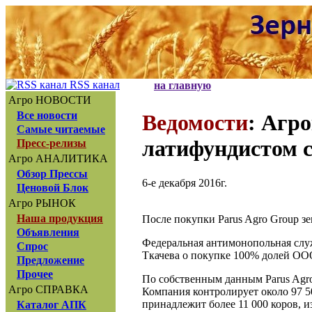
RSS канал
на главную
Агро НОВОСТИ
Все новости
Ведомости
: Агр
Самые читаемые
латифундистом 
Пресс-релизы
Агро АНАЛИТИКА
Обзор Прессы
6-е декабря 2016г.
Ценовой Блок
Агро РЫНОК
Наша продукция
После покупки Parus Agro Group з
Объявления
Федеральная антимонопольная служ
Спрос
Ткачева о покупке 100% долей ООО
Предложение
Прочее
По собственным данным Parus Agro
Агро СПРАВКА
Компания контролирует около 97 5
принадлежит более 11 000 коров, и
Каталог АПК