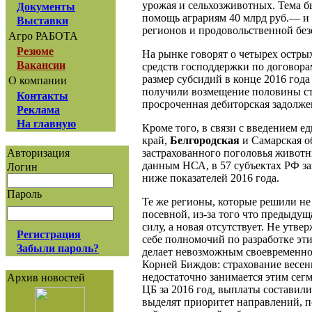
урожая и сельхозживотных. Тема бы
Документы
помощь аграриям 40 млрд руб.— и
Выставки
регионов и продовольственной без
Агро РАБОТА
Резюме
На рынке говорят о четырех остр
Вакансии
средств господдержки по договорам
размер субсидий в конце 2016 года
О компании
получили возмещение половины сто
Контакты
просроченная дебиторская задолже
Реклама
На главную
Кроме того, в связи с введением 
край,
Белгородская
и Самарская об
застрахованного поголовья животны
Авторизация
данным НСА, в 57 субъектах РФ за
Логин
ниже показателей 2016 года.
Пароль
Те же регионы, которые решили не
посевной, из-за того что предыду
силу, а новая отсутствует. Не утв
Регистрация
себе полномочий по разработке эт
Забыли пароль?
делает невозможным своевременное
Корней Биждов: страхование весен
недостаточно занимается этим сег
Архив новостей
ЦБ за 2016 год, выплаты составили
выделят приоритет направлений, п