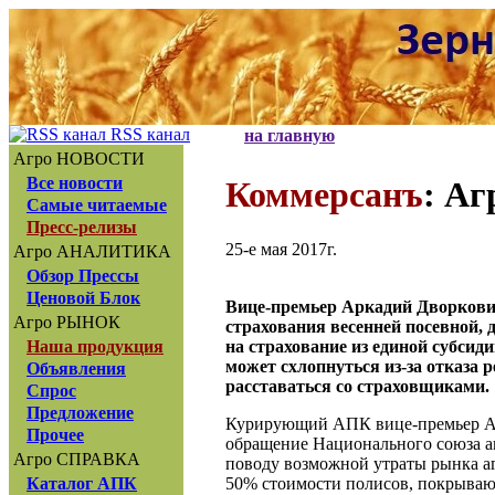
RSS канал
на главную
Агро НОВОСТИ
Все новости
Коммерсанъ
: Аг
Самые читаемые
Пресс-релизы
25-е мая 2017г.
Агро АНАЛИТИКА
Обзор Прессы
Ценовой Блок
Вице-премьер Аркадий Дворкович
Агро РЫНОК
страхования весенней посевной,
на страхование из единой субсиди
Наша продукция
может схлопнуться из-за отказа р
Объявления
расставаться со страховщиками.
Спрос
Предложение
Курирующий АПК вице-премьер Ар
Прочее
обращение Национального союза а
Агро СПРАВКА
поводу возможной утраты рынка аг
50% стоимости полисов, покрывающ
Каталог АПК