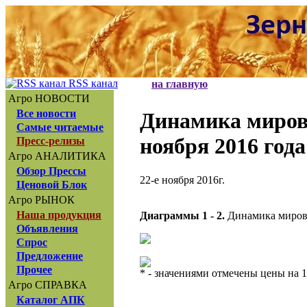
RSS канал
на главную
Агро НОВОСТИ
Все новости
Динамика миров
Самые читаемые
ноября 2016 года
Пресс-релизы
Агро АНАЛИТИКА
Обзор Прессы
22-е ноября 2016г.
Ценовой Блок
Агро РЫНОК
Наша продукция
Диаграммы 1 - 2.
Динамика мировы
Объявления
Спрос
Предложение
Прочее
* - значениями отмечены цены на 1
Агро СПРАВКА
Каталог АПК