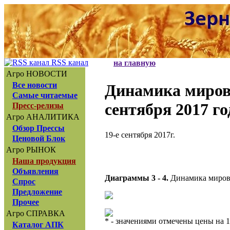
RSS канал
на главную
Агро НОВОСТИ
Все новости
Динамика миров
Самые читаемые
сентября 2017 го
Пресс-релизы
Агро АНАЛИТИКА
Обзор Прессы
19-е сентября 2017г.
Ценовой Блок
Агро РЫНОК
Наша продукция
Объявления
Диаграммы 3 - 4.
Динамика мировы
Спрос
Предложение
Прочее
Агро СПРАВКА
* - значениями отмечены цены на 1
Каталог АПК