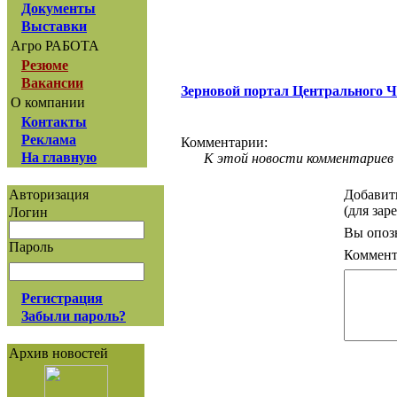
Документы
Выставки
Агро РАБОТА
Резюме
Вакансии
Зерновой портал Центрального 
О компании
Контакты
Реклама
Комментарии:
На главную
К этой новости комментариев 
Добавит
Авторизация
(для зар
Логин
Вы опоз
Пароль
Коммент
Регистрация
Забыли пароль?
Архив новостей