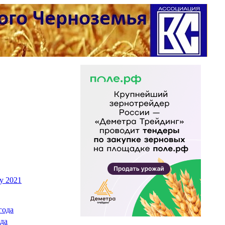
у 2021
года
да