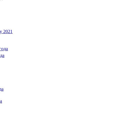
у 2021
года
да
да
а