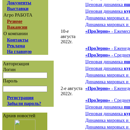
Документы
Ценовая динамика
пш
Выставки
Ценовая динамика
ку
Агро РАБОТА
Динамика мировых и
Резюме
Динамика мировых и
Вакансии
10-е
«ПроЗерно»
- Ежемеся
О компании
августа
Контакты
2022г.
Реклама
«ПроЗерно»
- Еженеде
На главную
«ПроЗерно»
- Средне
Ценовая динамика
пш
Авторизация
Ценовая динамика
ку
Логин
Динамика мировых и
Пароль
Динамика мировых и
2-е августа
«ПроЗерно»
- Еженед
2022г.
Регистрация
«ПроЗерно»
- Средне
Забыли пароль?
Ценовая динамика
пш
Ценовая динамика
ку
Архив новостей
Динамика мировых и
Динамика мировых и