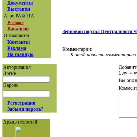
Документы
Выставки
Агро РАБОТА
Резюме
Вакансии
Зерновой портал Центрального 
О компании
Контакты
Реклама
Комментарии:
На главную
К этой новости комментариев 
Добавит
Авторизация
(для зар
Логин
Вы опоз
Пароль
Коммент
Регистрация
Забыли пароль?
Архив новостей