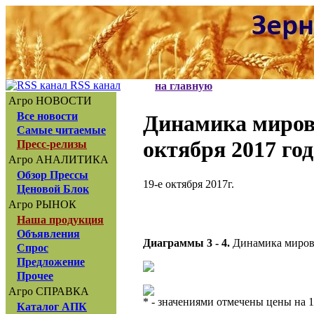
RSS канал
на главную
Агро НОВОСТИ
Все новости
Динамика миров
Самые читаемые
октября 2017 год
Пресс-релизы
Агро АНАЛИТИКА
Обзор Прессы
19-е октября 2017г.
Ценовой Блок
Агро РЫНОК
Наша продукция
Объявления
Диаграммы 3 - 4.
Динамика мировы
Спрос
Предложение
Прочее
Агро СПРАВКА
* - значениями отмечены цены на 1
Каталог АПК