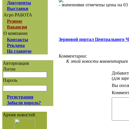
Документы
- значениями отмечены цены на 03 
Выставки
Агро РАБОТА
Резюме
Вакансии
О компании
Зерновой портал Центрального 
Контакты
Реклама
На главную
Комментарии:
К этой новости комментариев 
Авторизация
Логин
Добавит
(для зар
Пароль
Вы опоз
Коммент
Регистрация
Забыли пароль?
Архив новостей