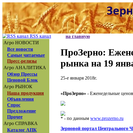
RSS канал
на главную
Агро НОВОСТИ
Все новости
ПроЗерно
: Ежен
Самые читаемые
рынка на 19 янв
Пресс-релизы
Агро АНАЛИТИКА
Обзор Прессы
25-е января 2018г.
Ценовой Блок
Агро РЫНОК
Наша продукция
«ПроЗерно»
- Еженедельные ценов
Объявления
Спрос
Предложение
Прочее
* - по данным
www.prozerno.ru
Агро СПРАВКА
Зерновой портал Центрального 
Каталог АПК