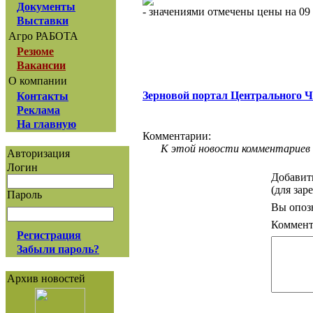
Документы
- значениями отмечены цены на 09 
Выставки
Агро РАБОТА
Резюме
Вакансии
О компании
Зерновой портал Центрального 
Контакты
Реклама
На главную
Комментарии:
К этой новости комментариев 
Авторизация
Логин
Добавит
(для зар
Пароль
Вы опоз
Коммент
Регистрация
Забыли пароль?
Архив новостей