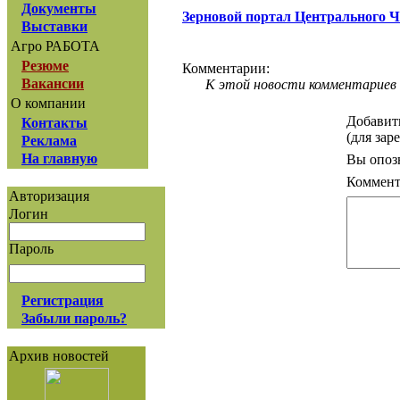
Документы
Зерновой портал Центрального 
Выставки
Агро РАБОТА
Резюме
Комментарии:
Вакансии
К этой новости комментариев 
О компании
Добавит
Контакты
(для зар
Реклама
На главную
Вы опоз
Коммент
Авторизация
Логин
Пароль
Регистрация
Забыли пароль?
Архив новостей