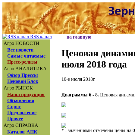
RSS канал
на главную
Агро НОВОСТИ
Все новости
Ценовая динам
Самые читаемые
июля 2018 года
Пресс-релизы
Агро АНАЛИТИКА
Обзор Прессы
10-е июля 2018г.
Ценовой Блок
Агро РЫНОК
Наша продукция
Диаграммы 6 - 8.
Ценовая динамик
Объявления
Спрос
Предложение
Прочее
Агро СПРАВКА
* - значениями отмечены цены на 0
Каталог АПК