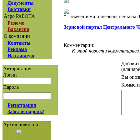
Документы
Выставки
Агро РАБОТА
* - значениями отмечены цены на 0
Резюме
Зерновой портал Центрального 
Вакансии
О компании
Контакты
Комментарии:
Реклама
К этой новости комментариев 
На главную
Добавит
Авторизация
(для зар
Логин
Вы опоз
Коммент
Пароль
Регистрация
Забыли пароль?
Архив новостей