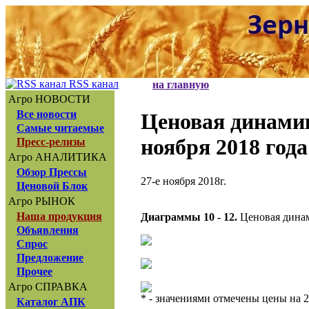
RSS канал
на главную
Агро НОВОСТИ
Все новости
Ценовая динам
Самые читаемые
ноября 2018 года
Пресс-релизы
Агро АНАЛИТИКА
Обзор Прессы
27-е ноября 2018г.
Ценовой Блок
Агро РЫНОК
Наша продукция
Диаграммы 10 - 12.
Ценовая динам
Объявления
Спрос
Предложение
Прочее
Агро СПРАВКА
* - значениями отмечены цены на 2
Каталог АПК