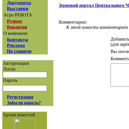
Документы
Зерновой портал Центрального 
Выставки
Агро РАБОТА
Резюме
Комментарии:
Вакансии
К этой новости комментариев 
О компании
Добавить
Контакты
(для зар
Реклама
На главную
Вы опозн
Коммент
Авторизация
Логин
Пароль
Регистрация
Забыли пароль?
Архив новостей