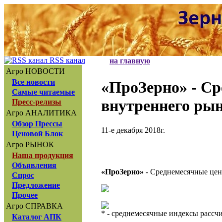
RSS канал
на главную
Агро НОВОСТИ
Все новости
«ПроЗерно»
- Ср
Самые читаемые
внутреннего рын
Пресс-релизы
Агро АНАЛИТИКА
Обзор Прессы
11-е декабря 2018г.
Ценовой Блок
Агро РЫНОК
Наша продукция
Объявления
«ПроЗерно»
- Среднемесячные цен
Спрос
Предложение
Прочее
Агро СПРАВКА
* - среднемесячные индексы расс
Каталог АПК