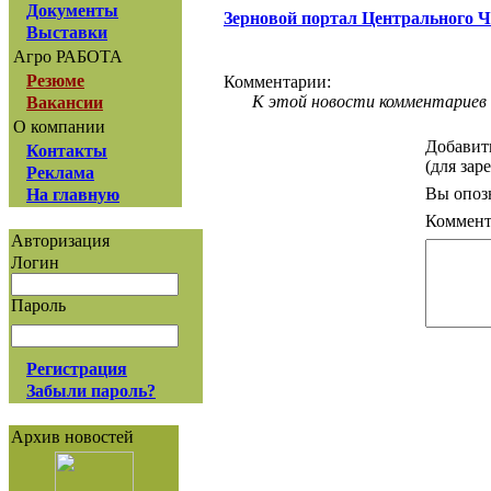
Документы
Зерновой портал Центрального 
Выставки
Агро РАБОТА
Резюме
Комментарии:
К этой новости комментариев 
Вакансии
О компании
Добавит
Контакты
(для зар
Реклама
Вы опоз
На главную
Коммент
Авторизация
Логин
Пароль
Регистрация
Забыли пароль?
Архив новостей