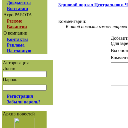
Документы
Зерновой портал Центрального 
Выставки
Агро РАБОТА
Резюме
Комментарии:
К этой новости комментариев 
Вакансии
О компании
Добавит
Контакты
(для зар
Реклама
Вы опоз
На главную
Коммент
Авторизация
Логин
Пароль
Регистрация
Забыли пароль?
Архив новостей