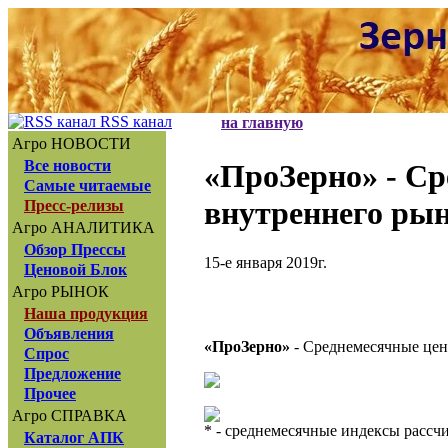
RSS канал
на главную
Агро НОВОСТИ
Все новости
«ПроЗерно»
- Ср
Самые читаемые
внутреннего рын
Пресс-релизы
Агро АНАЛИТИКА
Обзор Прессы
15-е января 2019г.
Ценовой Блок
Агро РЫНОК
Наша продукция
Объявления
«ПроЗерно»
- Среднемесячные цен
Спрос
Предложение
Прочее
Агро СПРАВКА
* - среднемесячные индексы расс
Каталог АПК