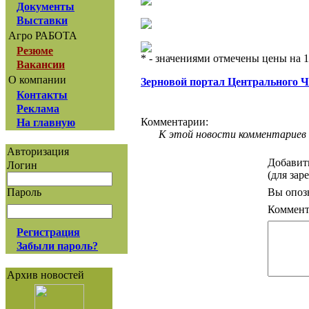
Документы
Выставки
Агро РАБОТА
Резюме
* - значениями отмечены цены на 1
Вакансии
О компании
Зерновой портал Центрального 
Контакты
Реклама
Комментарии:
На главную
К этой новости комментариев 
Авторизация
Добавит
Логин
(для зар
Вы опоз
Пароль
Коммент
Регистрация
Забыли пароль?
Архив новостей