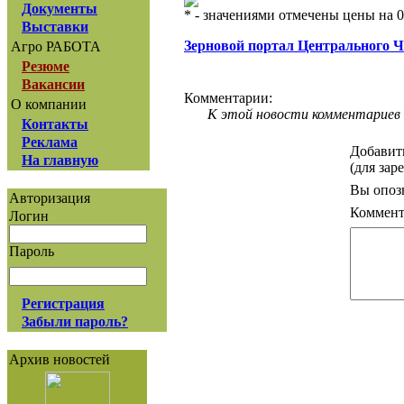
Документы
* - значениями отмечены цены на 0
Выставки
Зерновой портал Центрального 
Агро РАБОТА
Резюме
Вакансии
Комментарии:
О компании
К этой новости комментариев 
Контакты
Реклама
Добавит
На главную
(для зар
Вы опоз
Авторизация
Коммент
Логин
Пароль
Регистрация
Забыли пароль?
Архив новостей