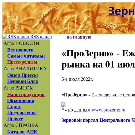
RSS канал
на главную
Агро НОВОСТИ
Все новости
«ПроЗерно»
- Еж
Самые читаемые
рынка на 01 июл
Пресс-релизы
Агро АНАЛИТИКА
Обзор Прессы
6-е июля 2022г.
Ценовой Блок
Агро РЫНОК
Наша продукция
«ПроЗерно»
- Еженедельные ценов
Объявления
Спрос
* - по данным
www.prozerno.ru
Предложение
Прочее
Зерновой портал Центрального 
Агро СПРАВКА
Каталог АПК