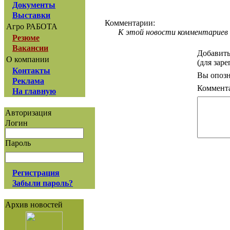
Документы
Выставки
Комментарии:
Агро РАБОТА
К этой новости комментариев 
Резюме
Вакансии
Добавить
О компании
(для зар
Контакты
Вы опозн
Реклама
Коммент
На главную
Авторизация
Логин
Пароль
Регистрация
Забыли пароль?
Архив новостей