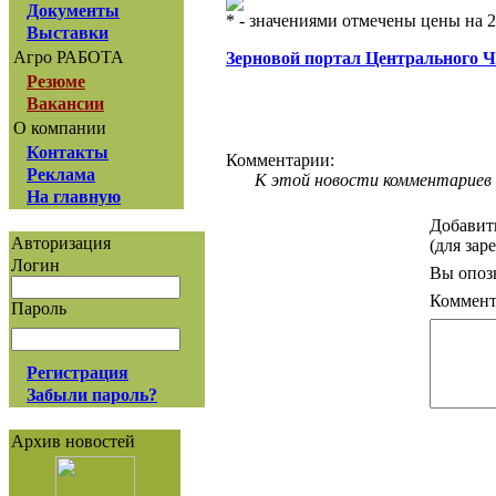
Документы
* - значениями отмечены цены на 2
Выставки
Агро РАБОТА
Зерновой портал Центрального 
Резюме
Вакансии
О компании
Контакты
Комментарии:
Реклама
К этой новости комментариев 
На главную
Добавит
Авторизация
(для зар
Логин
Вы опоз
Коммент
Пароль
Регистрация
Забыли пароль?
Архив новостей