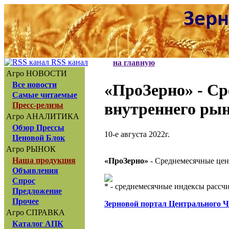
RSS канал
на главную
Агро НОВОСТИ
Все новости
«ПроЗерно»
- Ср
Самые читаемые
внутреннего рын
Пресс-релизы
Агро АНАЛИТИКА
Обзор Прессы
10-е августа 2022г.
Ценовой Блок
Агро РЫНОК
Наша продукция
«ПроЗерно»
- Среднемесячные цен
Объявления
Спрос
* - среднемесячные индексы расс
Предложение
Прочее
Зерновой портал Центрального 
Агро СПРАВКА
Каталог АПК