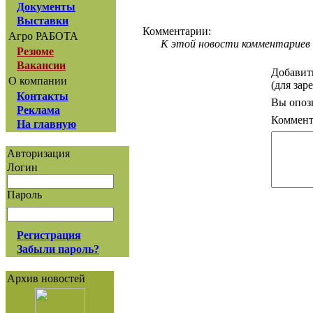
Документы
Выставки
Комментарии:
Агро РАБОТА
К этой новости комментариев 
Резюме
Вакансии
Добавит
О компании
(для зар
Контакты
Вы опоз
Реклама
Коммент
На главную
Авторизация
Логин
Пароль
Регистрация
Забыли пароль?
Архив новостей