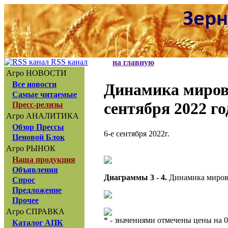
RSS канал
на главную
Агро НОВОСТИ
Все новости
Динамика миров
Самые читаемые
сентября 2022 го
Пресс-релизы
Агро АНАЛИТИКА
Обзор Прессы
6-е сентября 2022г.
Ценовой Блок
Агро РЫНОК
Наша продукция
Объявления
Диаграммы 3 - 4.
Динамика мировы
Спрос
Предложение
Прочее
Агро СПРАВКА
* - значениями отмечены цены на 0
Каталог АПК