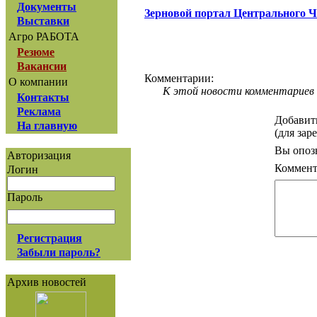
Документы
Зерновой портал Центрального 
Выставки
Агро РАБОТА
Резюме
Вакансии
Комментарии:
О компании
К этой новости комментариев 
Контакты
Реклама
Добавит
На главную
(для зар
Вы опоз
Авторизация
Коммент
Логин
Пароль
Регистрация
Забыли пароль?
Архив новостей