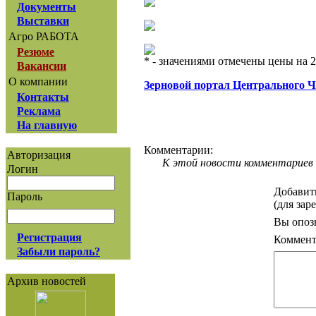
Документы
Выставки
Агро РАБОТА
Резюме
* - значениями отмечены цены на 2
Вакансии
О компании
Зерновой портал Центрального 
Контакты
Реклама
На главную
Комментарии:
Авторизация
К этой новости комментариев 
Логин
Добавит
Пароль
(для зар
Вы опоз
Регистрация
Коммент
Забыли пароль?
Архив новостей