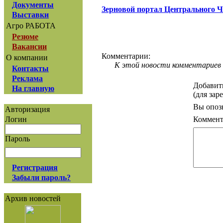
Документы
Зерновой портал Центрального 
Выставки
Агро РАБОТА
Резюме
Вакансии
Комментарии:
О компании
К этой новости комментариев 
Контакты
Реклама
Добавит
На главную
(для зар
Вы опоз
Авторизация
Коммент
Логин
Пароль
Регистрация
Забыли пароль?
Архив новостей