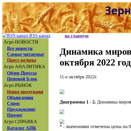
RSS канал
на главную
Агро НОВОСТИ
Все новости
Динамика миров
Самые читаемые
октября 2022 год
Пресс-релизы
Агро АНАЛИТИКА
Обзор Прессы
11-е октября 2022г.
Ценовой Блок
Агро РЫНОК
Наша продукция
Объявления
Диаграммы 1 - 2.
Динамика мировы
Спрос
Предложение
Прочее
Агро СПРАВКА
* - значениями отмечены цены на 0
Каталог АПК