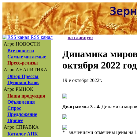
RSS канал
на главную
Агро НОВОСТИ
Все новости
Динамика миров
Самые читаемые
октября 2022 год
Пресс-релизы
Агро АНАЛИТИКА
Обзор Прессы
19-е октября 2022г.
Ценовой Блок
Агро РЫНОК
Наша продукция
Объявления
Диаграммы 3 - 4.
Динамика мировы
Спрос
Предложение
Прочее
Агро СПРАВКА
* - значениями отмечены цены на 1
Каталог АПК