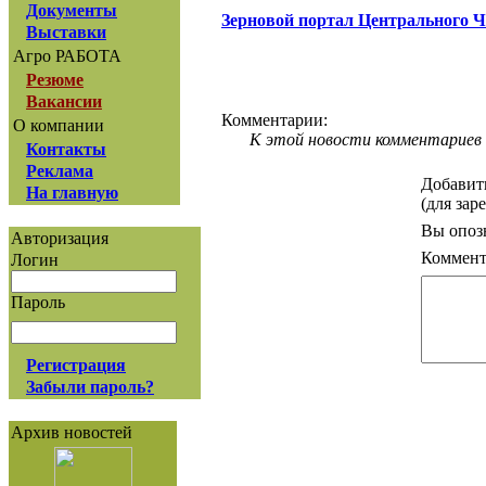
Документы
Зерновой портал Центрального 
Выставки
Агро РАБОТА
Резюме
Вакансии
Комментарии:
О компании
К этой новости комментариев 
Контакты
Реклама
Добавит
На главную
(для зар
Вы опоз
Авторизация
Коммент
Логин
Пароль
Регистрация
Забыли пароль?
Архив новостей