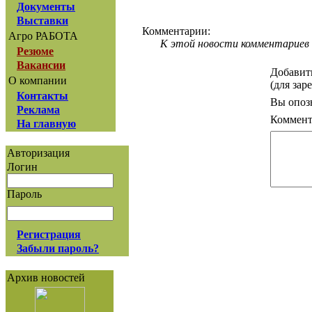
Документы
Выставки
Комментарии:
Агро РАБОТА
К этой новости комментариев 
Резюме
Вакансии
Добавит
О компании
(для зар
Контакты
Вы опоз
Реклама
Коммент
На главную
Авторизация
Логин
Пароль
Регистрация
Забыли пароль?
Архив новостей