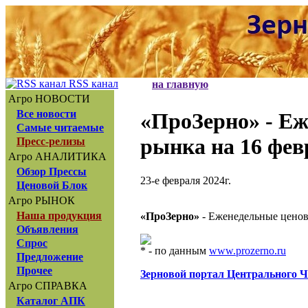
RSS канал
на главную
Агро НОВОСТИ
Все новости
«ПроЗерно»
- Еж
Самые читаемые
рынка на 16 фев
Пресс-релизы
Агро АНАЛИТИКА
Обзор Прессы
23-е февраля 2024г.
Ценовой Блок
Агро РЫНОК
Наша продукция
«ПроЗерно»
- Еженедельные ценов
Объявления
Спрос
* - по данным
www.prozerno.ru
Предложение
Прочее
Зерновой портал Центрального 
Агро СПРАВКА
Каталог АПК