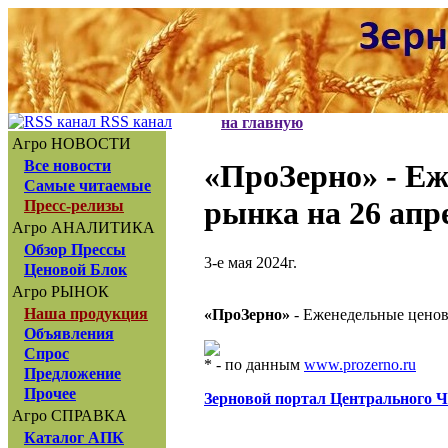
RSS канал
на главную
Агро НОВОСТИ
Все новости
«ПроЗерно»
- Еж
Самые читаемые
рынка на 26 апре
Пресс-релизы
Агро АНАЛИТИКА
Обзор Прессы
3-е мая 2024г.
Ценовой Блок
Агро РЫНОК
Наша продукция
«ПроЗерно»
- Еженедельные ценов
Объявления
Спрос
* - по данным
www.prozerno.ru
Предложение
Прочее
Зерновой портал Центрального 
Агро СПРАВКА
Каталог АПК