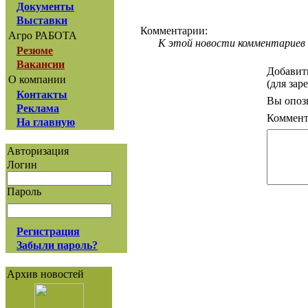
Документы
Выставки
Комментарии:
Агро РАБОТА
К этой новости комментариев 
Резюме
Вакансии
Добавит
О компании
(для зар
Контакты
Вы опоз
Реклама
Коммент
На главную
Авторизация
Логин
Пароль
Регистрация
Забыли пароль?
Архив новостей