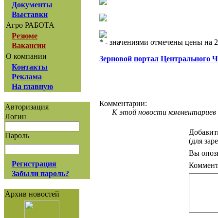
Документы
Выставки
Агро РАБОТА
Резюме
* - значениями отмечены цены на 2
Вакансии
О компании
Зерновой портал Центрального 
Контакты
Реклама
На главную
Комментарии:
Авторизация
К этой новости комментариев 
Логин
Добавит
Пароль
(для зар
Вы опоз
Регистрация
Коммент
Забыли пароль?
Архив новостей