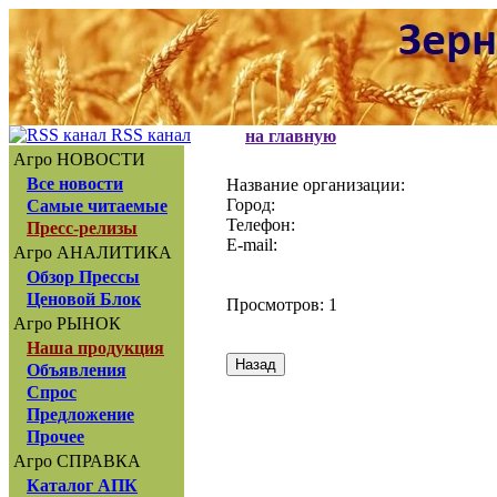
RSS канал
на главную
Агро НОВОСТИ
Все новости
Название организации:
Город:
Самые читаемые
Телефон:
Пресс-релизы
E-mail:
Агро АНАЛИТИКА
Обзор Прессы
Ценовой Блок
Просмотров: 1
Агро РЫНОК
Наша продукция
Объявления
Спрос
Предложение
Прочее
Агро СПРАВКА
Каталог АПК