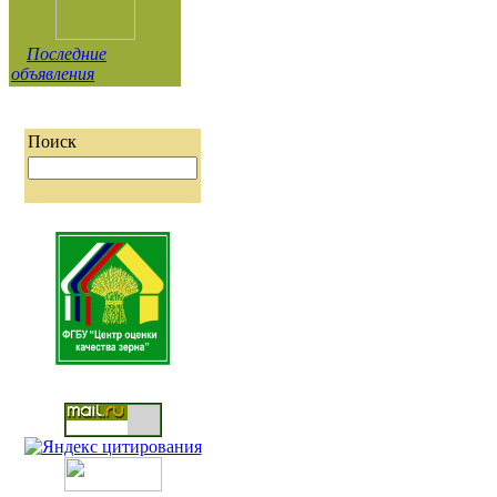
Последние
объявления
Поиск