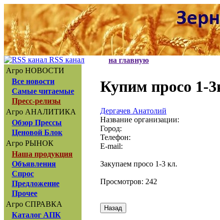
RSS канал
на главную
Агро НОВОСТИ
Все новости
Купим просо 1-3к
Самые читаемые
Пресс-релизы
Дергачев Анатолий
Агро АНАЛИТИКА
Название организации:
Обзор Прессы
Город:
Ценовой Блок
Телефон:
Агро РЫНОК
E-mail:
Наша продукция
Закупаем просо 1-3 кл.
Объявления
Спрос
Просмотров: 242
Предложение
Прочее
Агро СПРАВКА
Каталог АПК