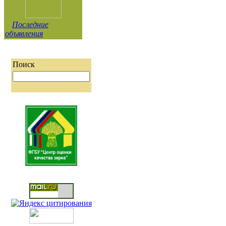
Последние
объявления
Поиск