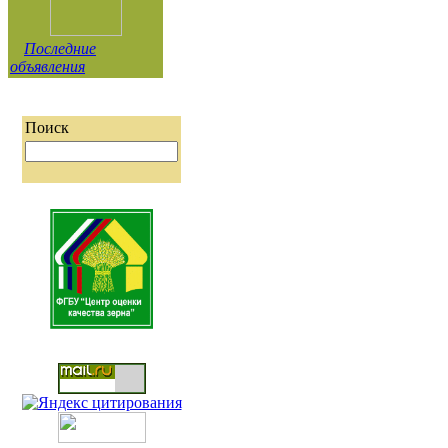
Последние
объявления
Поиск