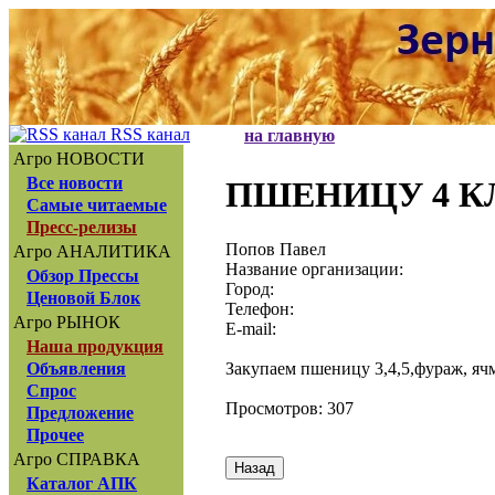
RSS канал
на главную
Агро НОВОСТИ
Все новости
ПШЕНИЦУ 4 К
Самые читаемые
Пресс-релизы
Попов Павел
Агро АНАЛИТИКА
Название организации:
Обзор Прессы
Город:
Ценовой Блок
Телефон:
Агро РЫНОК
E-mail:
Наша продукция
Закупаем пшеницу 3,4,5,фураж, я
Объявления
Спрос
Просмотров: 307
Предложение
Прочее
Агро СПРАВКА
Каталог АПК