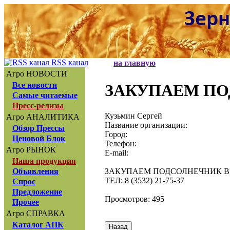
RSS канал
на главную
Агро НОВОСТИ
Все новости
ЗАКУПАЕМ П
Самые читаемые
Пресс-релизы
Кузьмин Сергей
Агро АНАЛИТИКА
Название организации:
Обзор Прессы
Город:
Ценовой Блок
Телефон:
Агро РЫНОК
E-mail:
Наша продукция
ЗАКУПАЕМ ПОДСОЛНЕЧНИК В
Объявления
ТЕЛ: 8 (3532) 21-75-37
Спрос
Предложение
Просмотров: 495
Прочее
Агро СПРАВКА
Каталог АПК