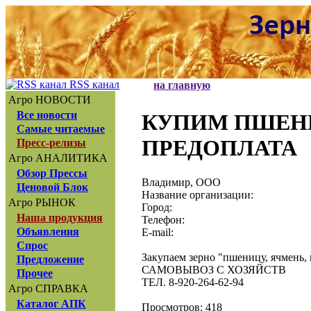
RSS канал
на главную
Агро НОВОСТИ
Все новости
КУПИМ ПШЕНИ
Самые читаемые
ПРЕДОПЛАТА
Пресс-релизы
Агро АНАЛИТИКА
Обзор Прессы
Владимир, ООО
Ценовой Блок
Название организации:
Агро РЫНОК
Город:
Наша продукция
Телефон:
Объявления
E-mail:
Спрос
Закупаем зерно "пшеницу, ячмень, 
Предложение
САМОВЫВОЗ С ХОЗЯЙСТВ
Прочее
ТЕЛ. 8-920-264-62-94
Агро СПРАВКА
Каталог АПК
Просмотров: 418