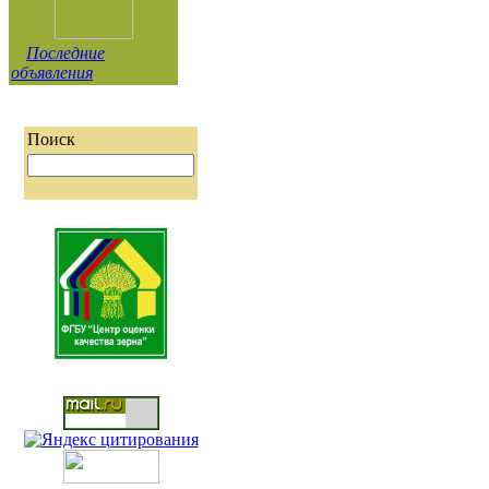
Последние
объявления
Поиск