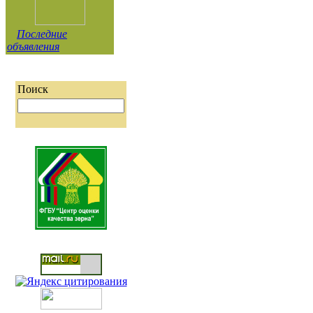
Последние
объявления
Поиск