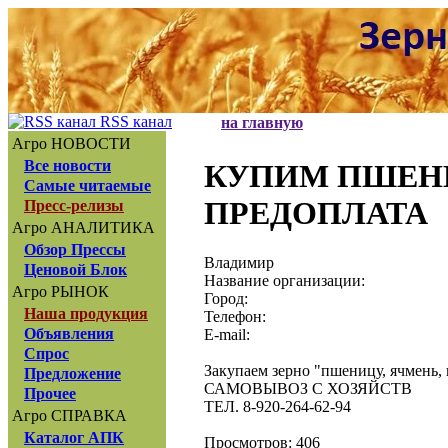
RSS канал
на главную
Агро НОВОСТИ
Все новости
КУПИМ ПШЕНИ
Самые читаемые
ПРЕДОПЛАТА
Пресс-релизы
Агро АНАЛИТИКА
Обзор Прессы
Владимир
Ценовой Блок
Название организации:
Агро РЫНОК
Город:
Наша продукция
Телефон:
Объявления
E-mail:
Спрос
Закупаем зерно "пшеницу, ячмень, 
Предложение
САМОВЫВОЗ С ХОЗЯЙСТВ
Прочее
ТЕЛ. 8-920-264-62-94
Агро СПРАВКА
Каталог АПК
Просмотров: 406