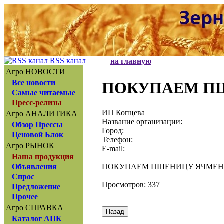
RSS канал
на главную
Агро НОВОСТИ
Все новости
ПОКУПАЕМ П
Самые читаемые
Пресс-релизы
ИП Копцева
Агро АНАЛИТИКА
Название организации:
Обзор Прессы
Город:
Ценовой Блок
Телефон:
Агро РЫНОК
E-mail:
Наша продукция
ПОКУПАЕМ ПШЕНИЦУ ЯЧМЕН
Объявления
Спрос
Просмотров: 337
Предложение
Прочее
Агро СПРАВКА
Каталог АПК