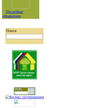
Последние
объявления
Поиск